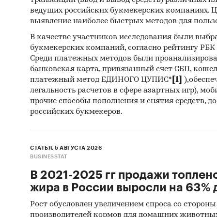
транзакций (ввод и вывод средств) различных п
ведущих российских букмекерских компаниях. Ц
Архи
выявление наиболее быстрых методов для польз
Реги
В качестве участников исследования были выбр
Инса
букмекерских компаний, согласно рейтингу РБК htt
Среди платежных методов были проанализиров
Спец
банковская карта, привязанный счет СБП, коше
платежный метод ЕДИНОГО ЦУПИС*
[1]
),обеспе
Методы
легальность расчетов в сфере азартных игр), мо
прочие способы пополнения и снятия средств, д
Каби
российских букмекеров.
разл
анал
Прог
СТАТЬЯ, 5 АВГУСТА 2026
BUSINESSTAT
прог
В 2021-2025 гг продажи топлен
Отчет о
жира в России выросли на 63% д
рекомен
Рост обусловлен увеличением спроса со стороны
производителей кормов для домашних животны