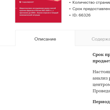
Количество страни
Срок предоставлен
ID: 66326
Описание
Содерж
Срок п
продае
Настоящ
анализ 
центром
Проведе
Период