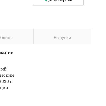
Демоверсия
аблицы
Выпуски
ование
вый
ическим
030 г.
ации