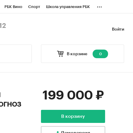
...
РБК Вино
Спорт
Школа управления РБК
БК Бизнес-среда
Дискуссионный клуб
12
Войти
оверка контрагентов
Политика
В корзине
0
199 000 ₽
й
огноз
В корзину