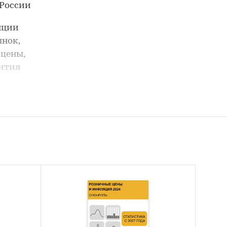
 России
нции
нок,
 цены,
вития
у в
ых его
месей
ктов