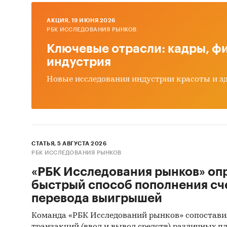
Оцен
ры
AКЦИЯ, 19 ИЮНЯ 2026
РБК ИССЛЕДОВАНИЯ РЫНКОВ
Дина
Ключевые отрасли: кадры, фи
суше
индустрия
Прог
Новые исследования индустрии красоты и з
Выво
Источн
Базы
СТАТЬЯ, 5 АВГУСТА 2026
Данн
РБК ИССЛЕДОВАНИЯ РЫНКОВ
Откр
«РБК Исследования рынков» оп
быстрый способ пополнения сч
Офиц
перевода выигрышей
Отче
Команда «РБК Исследований рынков» сопостави
Сайт