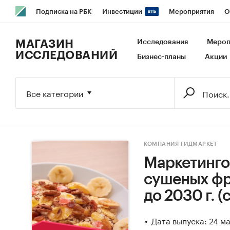
Подписка на РБК
Инвестиции
Мероприятия
О
РБК Образование
РБК Курсы
РБК Life
Тренды
В
МАГАЗИН
Исследования
Мероп
ИССЛЕДОВАНИЙ
Бизнес-планы
Акции
Исследования
Кредитные рейтинги
Франшизы
Га
Экономика
Бизнес
Технологии и медиа
Финансы
Все категории
КОМПАНИЯ ГИДМАРКЕТ
Маркетинго
сушеных фру
до 2030 г. 
Дата выпуска: 24 м