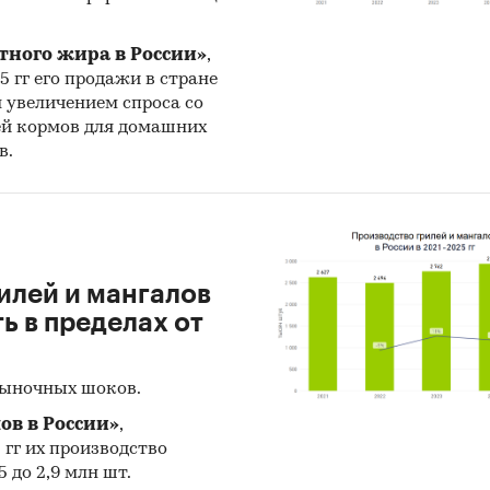
и:
Потребительские товары
/
...
/
Продукты питания
/
Сухо
енность
/
...
/
Продукты питания
/
Сухофрукты
тного жира в России»
,
25 гг его продажи в стране
н увеличением спроса со
ей кормов для домашних
в.
илей и мангалов
 в пределах от
рыночных шоков.
ов в России»
,
5 гг их производство
 до 2,9 млн шт.