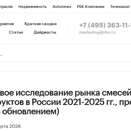
трасли
Недвижимость
Autonews
РБК Компании
Телеканал
изионеры
Национальные проекты
Город
Стиль
Крипто
Р
риятия
Краткие сводки
+7 (495) 363-11-
marketing@rbc.ru
Статьи
Дайджесты
зета
Спецпроекты СПб
Конференции СПб
Спецпроекты
Пр
Рынок наличной валюты
вое исследование рынка смесе
ктов в России 2021-2025 гг., пр
(с обновлением)
арта 2026