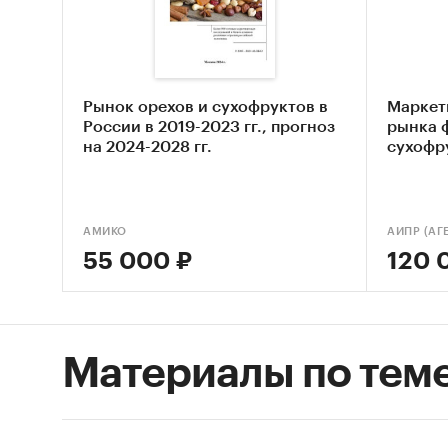
STEP
фрук
Опис
Выяв
Рынок орехов и сухофруктов в
Маркет
России в 2019-2023 гг., прогноз
рынка 
Оцен
на 2024-2028 гг.
сухофру
смес
Сост
АМИКО
Основн
55 000 ₽
120 
Обзо
Конк
Анал
Материалы по тем
Анал
Цено