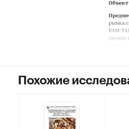
Объект
Предме
рынка с
PAM-TAM
оценка 
рынка
Анализ 
целом, 
сегмент
Похожие исследов
Цель и
сушеных
Задачи
Оцен