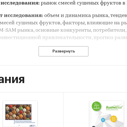
 исследования:
рынок смесей сушеных фруктов в
т исследования:
объем и динамика рынка, тенде
месей сушеных фруктов, факторы, влияющие на ры
-SAM рынка, основные конкуренты, потребители,
инвестиционной привлекательности, прогноз раз
Развернуть
рынка смесей сушеных фруктов выполнен по рынк
без выделения его сегментов или изучения отдельн
ов.
ания
сследования:
анализ и прогноз развития рынка с
 фруктов в России
 исследования:
ка объема и динамики рынка смесей сушеных фру