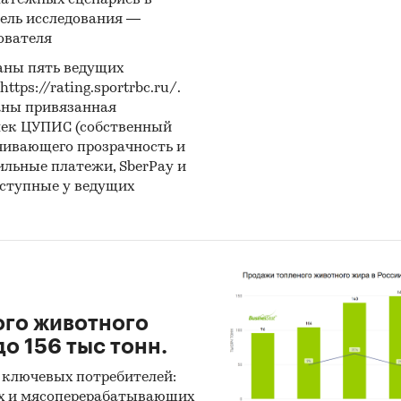
латежных сценариев в
ель исследования —
вы СМИ
ователя
ональные и федеральные СМИ
аны пять ведущих
йдерские источники
ps://rating.sportrbc.ru/.
аны привязанная
иализированные аналитические порталы
лек ЦУПИС (собственный
чивающего прозрачность и
:
бильные платежи, SberPay и
оступные у ведущих
нетное исследование. Поиск и анализ информации
ичных источников, проведение расчетов. Статисти
итика
ноз ГидМаркет. Современные статистические мет
нозирования с поправкой на мнение экспертов.
ого животного
тражает мнение авторов и не является инвестици
о 156 тыс тонн.
дацией
 ключевых потребителей:
х и мясоперерабатывающих