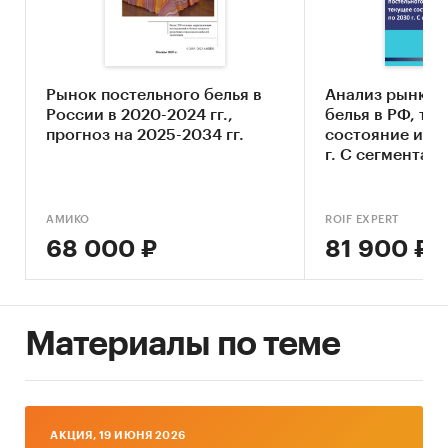
привлекательности рынка постельного
белья
Составление прогноза развития рынка до
2030 г.
Рынок постельного белья в
Анализ рынка 
России в 2020-2024 гг.,
белья в РФ, те
Основные блоки исследования:
прогноз на 2025-2034 гг.
состояние и пр
г. С сегментам
Обзор российского рынка постельного
белья
Конкурентный анализ на рынке
АМИКО
ROIF EXPERT
постельного белья
68 000 ₽
81 900 ₽
Анализ производства постельного белья
Анализ потребления постельного белья
Материалы по теме
Ценовой анализ
Оценка факторов инвестиционной
привлекательности рынка
Динамика и прогноз внешнеторговых
AКЦИЯ, 19 ИЮНЯ 2026