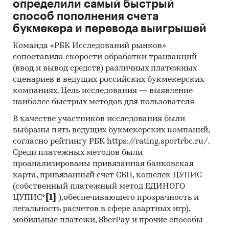
определили самый быстрый
Региональные и федеральные СМИ
способ пополнения счета
Инсайдерские источники
букмекера и перевода выигрышей
Специализированные аналитические
Команда «РБК Исследований рынков»
порталы
сопоставила скорости обработки транзакций
(ввод и вывод средств) различных платежных
Методы:
сценариев в ведущих российских букмекерских
компаниях. Цель исследования — выявление
Кабинетное исследование. Поиск и анализ
наиболее быстрых методов для пользователя
информации из различных источников,
проведение расчетов. Статистика и
В качестве участников исследования были
выбраны пять ведущих букмекерских компаний,
аналитика
согласно рейтингу РБК https://rating.sportrbc.ru/.
Прогноз ГидМаркет. Современные
Среди платежных методов были
статистические методы прогнозирования с
проанализированы привязанная банковская
поправкой на мнение экспертов.
карта, привязанный счет СБП, кошелек ЦУПИС
(собственный платежный метод ЕДИНОГО
Отчет отражает мнение авторов и не является
ЦУПИС*
[1]
),обеспечивающего прозрачность и
инвестиционной рекомендацией
легальность расчетов в сфере азартных игр),
мобильные платежи, SberPay и прочие способы
Категории:
Потребительские товары
/
...
/