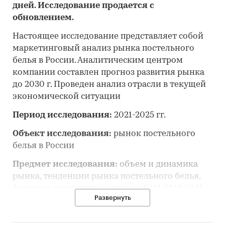
дней. Исследование продается с
обновлением.
Настоящее исследование представляет собой
маркетинговый анализ рынка постельного
белья в России. Аналитическим центром
компании составлен прогноз развития рынка
до 2030 г. Проведен анализ отрасли в текущей
экономической ситуации
Период исследования:
2021-2025 гг.
Объект исследования:
рынок постельного
белья в России
Предмет исследования:
объем и динамика
рынка, тенденции рынка постельного белья,
факторы, влияющие на рынок, PAM-TAM-SAM
Развернуть
рынка, основные конкуренты, потребители,
цены, оценка инвестиционной
привлекательности, прогноз развития рынка