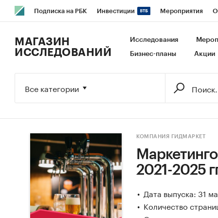
Подписка на РБК
Инвестиции
Мероприятия
О
РБК Образование
РБК Курсы
РБК Life
Тренды
В
МАГАЗИН
Исследования
Мероп
ИССЛЕДОВАНИЙ
Бизнес-планы
Акции
Исследования
Кредитные рейтинги
Франшизы
Га
Экономика
Бизнес
Технологии и медиа
Финансы
Все категории
КОМПАНИЯ ГИДМАРКЕТ
Маркетинго
2021-2025 гг
Дата выпуска: 31 м
Количество страни