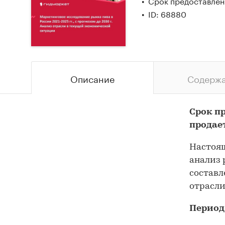
Срок предоставлен
ID: 68880
Описание
Содерж
Срок п
продае
Настоящ
анализ 
составл
отрасли
Период