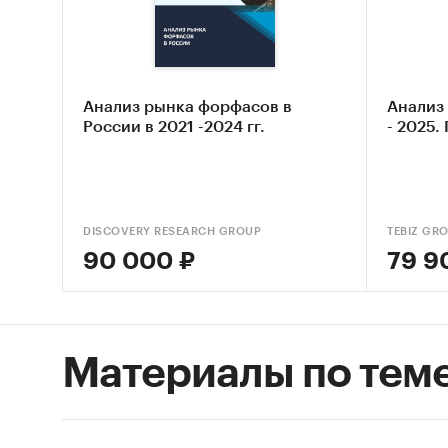
Выяв
Оцен
пива
Анализ рынка форфасов в
Анализ 
Сост
России в 2021 -2024 гг.
- 2025.
Основн
Обз
DISCOVERY RESEARCH GROUP
TEBIZ GR
Конк
90 000 ₽
79 9
Анал
Анал
Цено
Материалы по тем
Оцен
ры
Дина