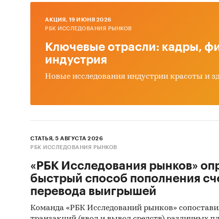
Прог
AКЦИЯ, 19 ИЮНЯ 2026
РБК ИССЛЕДОВАНИЯ РЫНКОВ
Выво
Ключевые отрасли: кадры, фи
Источн
индустрия
Базы
Новые исследования индустрии красоты и з
Данн
Откр
Офиц
СТАТЬЯ, 5 АВГУСТА 2026
Отче
РБК ИССЛЕДОВАНИЯ РЫНКОВ
Сайт
«РБК Исследования рынков» оп
быстрый способ пополнения сч
Архи
перевода выигрышей
Реги
Команда «РБК Исследований рынков» сопостави
Инса