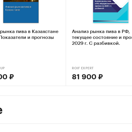
ление текущих тенденций и перспектив развития
ка факторов инвестиционной привлекательности
рынка пива в Казахстане
Анализ рынка пива в РФ,
авление прогноза развития рынка до 2030 г.
 Показатели и прогнозы
текущее состояние и про
2029 г. С разбивкой.
ые блоки исследования:
ор российского рынка пива
OUP
ROIF EXPERT
урентный анализ на рынке пива
00 ₽
81 900 ₽
из производства пива
из потребления пива
вой анализ
е
ка факторов инвестиционной привлекательности
нка
мика и прогноз внешнеторговых поставок пива