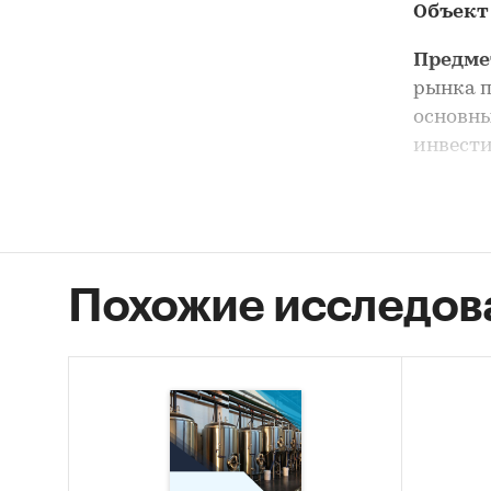
Объект
Предме
рынка п
основны
инвести
Анализ 
сегмент
Цель и
Похожие исследов
России
Задачи
Оцен
STEP
Опис