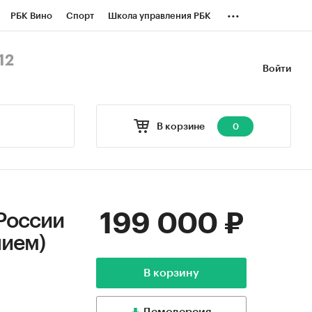
...
РБК Вино
Спорт
Школа управления РБК
БК Бизнес-среда
Дискуссионный клуб
12
Войти
оверка контрагентов
Политика
В корзине
0
199 000 ₽
России
нием)
В корзину