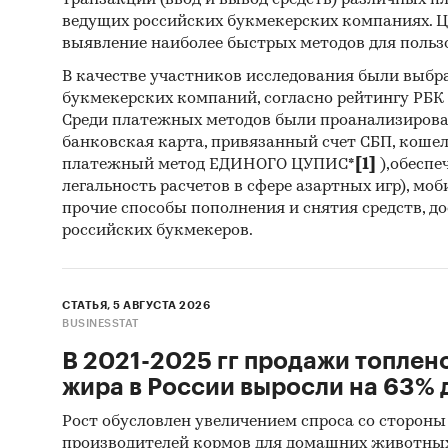
транзакций (ввод и вывод средств) различных п
ведущих российских букмекерских компаниях. Ц
Спец
выявление наиболее быстрых методов для польз
Методы
В качестве участников исследования были выбр
букмекерских компаний, согласно рейтингу РБК htt
Каби
Среди платежных методов были проанализиров
разл
банковская карта, привязанный счет СБП, коше
анал
платежный метод ЕДИНОГО ЦУПИС*
[1]
),обеспе
легальность расчетов в сфере азартных игр), мо
Прог
прочие способы пополнения и снятия средств, д
прог
российских букмекеров.
Отчет о
рекомен
СТАТЬЯ, 5 АВГУСТА 2026
BUSINESSTAT
Категори
В 2021-2025 гг продажи топлен
Промышл
жира в России выросли на 63% д
Россия
Рост обусловлен увеличением спроса со стороны
производителей кормов для домашних животны