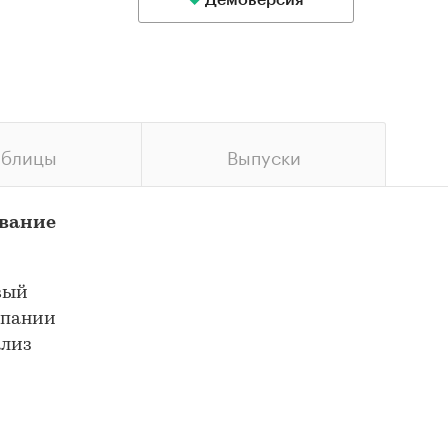
Демоверсия
аблицы
Выпуски
ование
вый
мпании
ализ