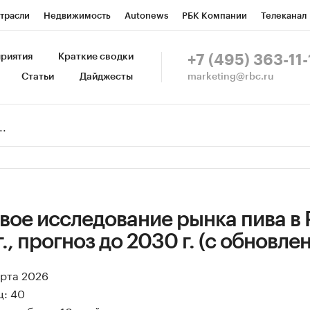
трасли
Недвижимость
Autonews
РБК Компании
Телеканал
изионеры
Национальные проекты
Город
Стиль
Крипто
Р
риятия
Краткие сводки
+7 (495) 363-11-
marketing@rbc.ru
Статьи
Дайджесты
зета
Спецпроекты СПб
Конференции СПб
Спецпроекты
Пр
Рынок наличной валюты
вое исследование рынка пива в 
., прогноз до 2030 г. (с обновле
арта 2026
ц: 40