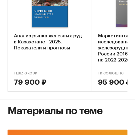
Анализ влияния кризисов на отрасль
Составление прогноза развития рынка до
2030 г.
Основные блоки исследования:
Анализ рынка железных руд
Маркетингово
в Казахстане - 2025.
исследование 
Ключевые компоненты рынка
Показатели и прогнозы
железорудных 
железорудного концентрата
России 2016-20
на 2022-2026 гг
Экономические характеристики рынка
Влияние макросреды
TEBIZ GROUP
ТК СОЛЮШНС
79 900 ₽
95 900 ₽
Оценка степени конкуренции
Прогнозы отрасли
Методология прогнозирования
Материалы по теме
Источники информации:
Базы данных государственных органов
статистики