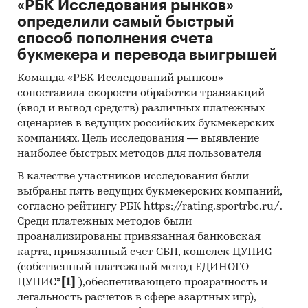
«РБК Исследования рынков»
проведение расчетов. Статистика и
определили самый быстрый
аналитика
способ пополнения счета
букмекера и перевода выигрышей
Прогноз ГидМаркет. Современные
статистические методы прогнозирования с
Команда «РБК Исследований рынков»
поправкой на мнение экспертов.
сопоставила скорости обработки транзакций
(ввод и вывод средств) различных платежных
Отчет отражает мнение авторов и не является
сценариев в ведущих российских букмекерских
инвестиционной рекомендацией
компаниях. Цель исследования — выявление
наиболее быстрых методов для пользователя
Категории:
Промышленность
/
...
/
Добыча
металлических руд
/
Железная руда
В качестве участников исследования были
Россия
выбраны пять ведущих букмекерских компаний,
согласно рейтингу РБК https://rating.sportrbc.ru/.
Среди платежных методов были
проанализированы привязанная банковская
карта, привязанный счет СБП, кошелек ЦУПИС
(собственный платежный метод ЕДИНОГО
ЦУПИС*
[1]
),обеспечивающего прозрачность и
легальность расчетов в сфере азартных игр),