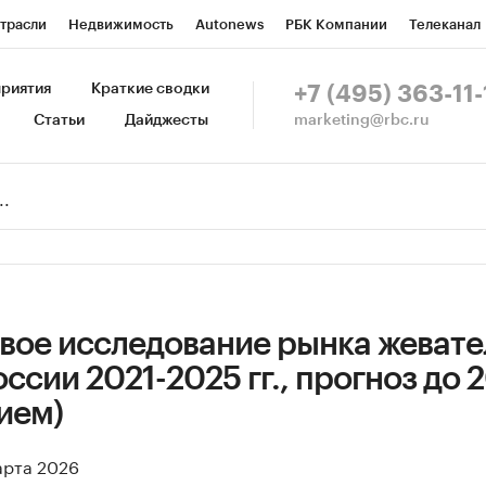
трасли
Недвижимость
Autonews
РБК Компании
Телеканал
изионеры
Национальные проекты
Город
Стиль
Крипто
Р
риятия
Краткие сводки
+7 (495) 363-11-
marketing@rbc.ru
Статьи
Дайджесты
зета
Спецпроекты СПб
Конференции СПб
Спецпроекты
Пр
Рынок наличной валюты
вое исследование рынка жеват
ссии 2021-2025 гг., прогноз до 2
ием)
арта 2026