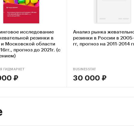
нки
ание основных конкурентов
ление текущих тенденций и перспектив развития
инговое исследование
Анализ рынка жевательн
ка факторов инвестиционной привлекательности
жевательной резинки в
резинки в России в 2005
тельной резинки
 и Московской области
гг, прогноз на 2011-2014 г
16гг., прогноз до 2021г. (с
авление прогноза развития рынка до 2030 г.
ением)
ые блоки исследования:
Я ГИДМАРКЕТ
BUSINESSTAT
р российского рынка жевательной резинки
000 ₽
30 000 ₽
урентный анализ на рынке жевательной рези
из производства жевательной резинки
е
из потребления жевательной резинки
вой анализ
ка факторов инвестиционной привлекательности