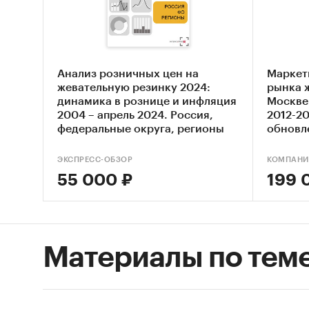
рези
Опис
Выяв
Анализ розничных цен на
Маркет
Оцен
жевательную резинку 2024:
рынка 
жева
динамика в рознице и инфляция
Москве
2004 – апрель 2024. Россия,
2012-20
Сост
федеральные округа, регионы
обновл
Основн
ЭКСПРЕСС-ОБЗОР
КОМПАНИ
Обзо
55 000 ₽
199 
Конк
Анал
Материалы по тем
Анал
Цено
Оцен