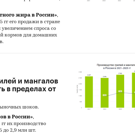
енность
/
...
/
Кондитерские изделия
/
Жевательная резинки
тного жира в России»
,
25 гг его продажи в стране
н увеличением спроса со
ей кормов для домашних
в.
илей и мангалов
 в пределах от
рыночных шоков.
ов в России»
,
5 гг их производство
 до 2,9 млн шт.