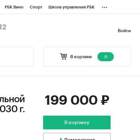
...
РБК Вино
Спорт
Школа управления РБК
БК Бизнес-среда
Дискуссионный клуб
12
Войти
оверка контрагентов
Политика
В корзине
0
199 000 ₽
ельной
030 г.
В корзину