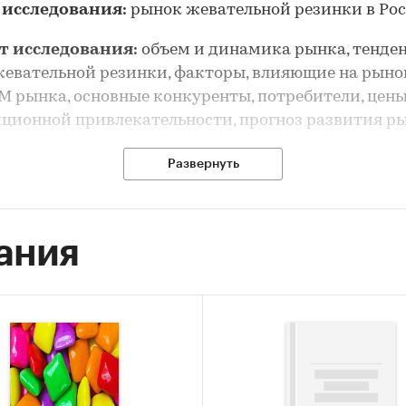
 исследования:
рынок жевательной резинки в Ро
т исследования:
объем и динамика рынка, тенде
евательной резинки, факторы, влияющие на рыно
 рынка, основные конкуренты, потребители, цены
ционной привлекательности, прогноз развития р
рынка жевательной резинки выполнен по рынку в 
Развернуть
еления его сегментов или изучения отдельных его
ов.
ания
сследования:
анализ и прогноз развития рынка
ьной резинки в России
 исследования:
ка объема и динамики рынка жевательной резин
-анализ факторов, влияющих на рынок жевательн