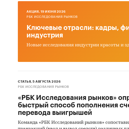
ры
AКЦИЯ, 19 ИЮНЯ 2026
Дина
РБК ИССЛЕДОВАНИЯ РЫНКОВ
ре
Ключевые отрасли: кадры, фи
Прог
индустрия
Выво
Новые исследования индустрии красоты и з
Источн
Базы
Данн
СТАТЬЯ, 5 АВГУСТА 2026
Откр
РБК ИССЛЕДОВАНИЯ РЫНКОВ
«РБК Исследования рынков» оп
Офиц
быстрый способ пополнения сч
Отче
перевода выигрышей
Сайт
Команда «РБК Исследований рынков» сопостави
Архи