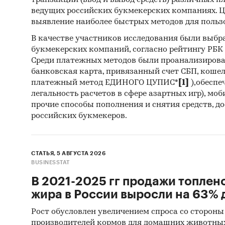
транзакций (ввод и вывод средств) различных п
ведущих российских букмекерских компаниях. Ц
Реги
выявление наиболее быстрых методов для польз
Инса
В качестве участников исследования были выбр
букмекерских компаний, согласно рейтингу РБК htt
Спец
Среди платежных методов были проанализиров
банковская карта, привязанный счет СБП, коше
Методы
платежный метод ЕДИНОГО ЦУПИС*
[1]
),обеспе
легальность расчетов в сфере азартных игр), мо
Каби
прочие способы пополнения и снятия средств, д
разл
российских букмекеров.
анал
Прог
прог
СТАТЬЯ, 5 АВГУСТА 2026
BUSINESSTAT
Отчет о
В 2021-2025 гг продажи топлен
рекомен
жира в России выросли на 63% д
Рост обусловлен увеличением спроса со стороны
Категори
производителей кормов для домашних животны
Жеватель