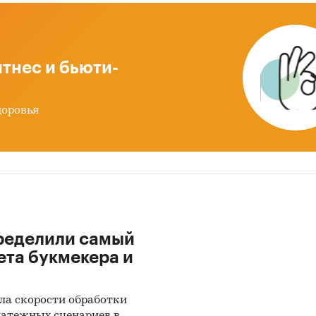
нка
мика и прогноз внешнеторговых поставок жевате
зинки
тнес и бьюти-
ноз развития рынка жевательной резинки до 2030 
ды по исследованию
доровья
ики информации:
 данных государственных органов статистики
ые Федеральной налоговой службы
ытые источники (сайты, порталы)
ределили самый
иальные интернет-порталы правовой информаци
ета букмекера и
тность эмитентов
ы компаний
ла скорости обработки
вы СМИ