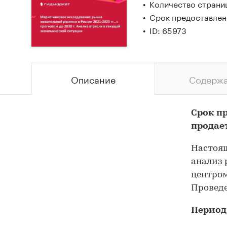
Количество страни
Срок предоставлен
ID: 65973
Описание
Содерж
Срок п
продае
Настоящ
анализ 
центром
Проведе
Период