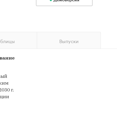
Демоверсия
аблицы
Выпуски
ование
вый
ским
030 г.
ации