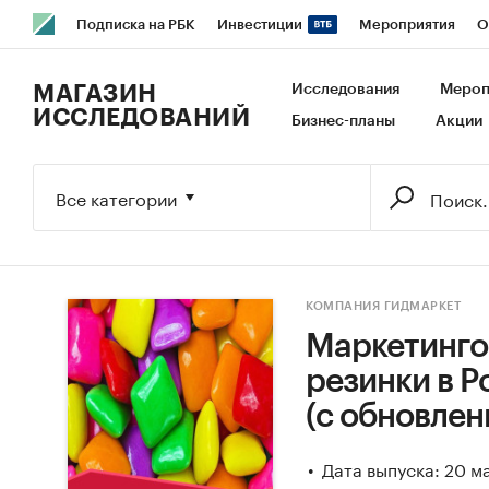
Подписка на РБК
Инвестиции
Мероприятия
О
РБК Образование
РБК Курсы
РБК Life
Тренды
В
МАГАЗИН
Исследования
Мероп
ИССЛЕДОВАНИЙ
Бизнес-планы
Акции
Исследования
Кредитные рейтинги
Франшизы
Га
Экономика
Бизнес
Технологии и медиа
Финансы
Все категории
КОМПАНИЯ ГИДМАРКЕТ
Маркетинго
резинки в Ро
(с обновлен
Дата выпуска: 20 м