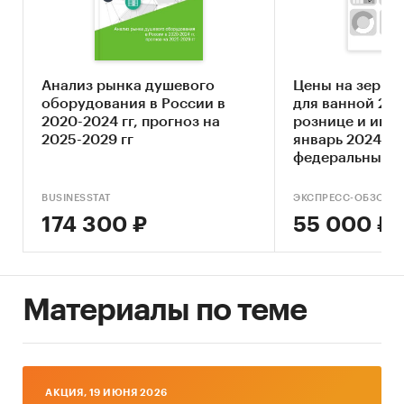
привлекательности рынка душевых кабин
Составление прогноза развития рынка до
2030 г.
Анализ рынка душевого
Цены на зерка
Основные блоки исследования:
оборудования в России в
для ванной 202
2020-2024 гг, прогноз на
рознице и инф
Обзор российского рынка душевых кабин
2025-2029 гг
январь 2024. Р
Конкурентный анализ на рынке душевых
федеральные о
кабин
регионы
BUSINESSTAT
ЭКСПРЕСС-ОБЗОР
Анализ производства душевых кабин
174 300 ₽
55 000 ₽
Анализ потребления душевых кабин
Ценовой анализ
Оценка факторов инвестиционной
Материалы по теме
привлекательности рынка
Динамика и прогноз внешнеторговых
поставок душевых кабин
AКЦИЯ, 19 ИЮНЯ 2026
Прогноз развития рынка душевых кабин до