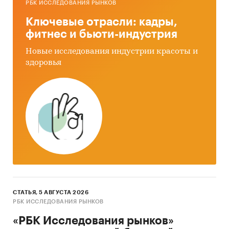
РБК ИССЛЕДОВАНИЯ РЫНКОВ
2030 г.
Ключевые отрасли: кадры,
Выводы по исследованию
фитнес и бьюти-индустрия
Источники информации:
Новые исследования индустрии красоты и
здоровья
Базы данных государственных органов
статистики
Данные Федеральной налоговой службы
Открытые источники (сайты, порталы)
Официальные интернет-порталы правовой
информации
Отчетность эмитентов
Сайты компаний
СТАТЬЯ, 5 АВГУСТА 2026
Архивы СМИ
РБК ИССЛЕДОВАНИЯ РЫНКОВ
Региональные и федеральные СМИ
«РБК Исследования рынков»