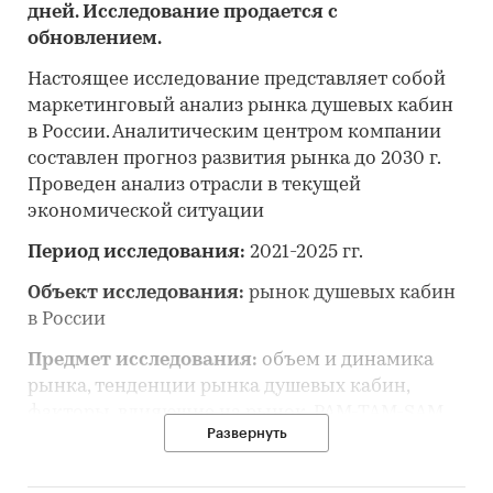
дней. Исследование продается с
обновлением.
Настоящее исследование представляет собой
маркетинговый анализ рынка душевых кабин
в России. Аналитическим центром компании
составлен прогноз развития рынка до 2030 г.
Проведен анализ отрасли в текущей
экономической ситуации
Период исследования:
2021-2025 гг.
Объект исследования:
рынок душевых кабин
в России
Предмет исследования:
объем и динамика
рынка, тенденции рынка душевых кабин,
факторы, влияющие на рынок, PAM-TAM-SAM
Развернуть
рынка, основные конкуренты, потребители,
цены, оценка инвестиционной
привлекательности, прогноз развития рынка