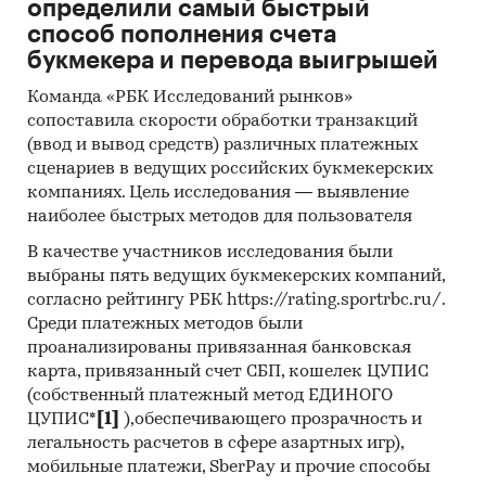
Инсайдерские источники
определили самый быстрый
способ пополнения счета
Специализированные аналитические
букмекера и перевода выигрышей
порталы
Команда «РБК Исследований рынков»
Методы:
сопоставила скорости обработки транзакций
(ввод и вывод средств) различных платежных
Кабинетное исследование. Поиск и анализ
сценариев в ведущих российских букмекерских
информации из различных источников,
компаниях. Цель исследования — выявление
проведение расчетов. Статистика и
наиболее быстрых методов для пользователя
аналитика
В качестве участников исследования были
Прогноз ГидМаркет. Современные
выбраны пять ведущих букмекерских компаний,
статистические методы прогнозирования с
согласно рейтингу РБК https://rating.sportrbc.ru/.
поправкой на мнение экспертов.
Среди платежных методов были
проанализированы привязанная банковская
Отчет отражает мнение авторов и не является
карта, привязанный счет СБП, кошелек ЦУПИС
инвестиционной рекомендацией
(собственный платежный метод ЕДИНОГО
ЦУПИС*
[1]
),обеспечивающего прозрачность и
Категории:
Потребительские товары
/
...
/
легальность расчетов в сфере азартных игр),
Сантехника
/
Ванны и душевые кабины
мобильные платежи, SberPay и прочие способы
Строительство и недвижимость
/
...
/