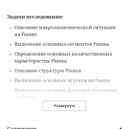
Задачи исследования:
Описание макроэкономической ситуации
на Рынке
Выделение основных сегментов Рынка
Определение основных количественных
характеристик Рынка
Описание структуры Рынка
Выявление основных игроков на Рынке
Выявление основных факторов, влияющих
на Рынок
Развернуть
Выявление основных тенденций Рынка
Описание потребителей на Рынке
Содержание