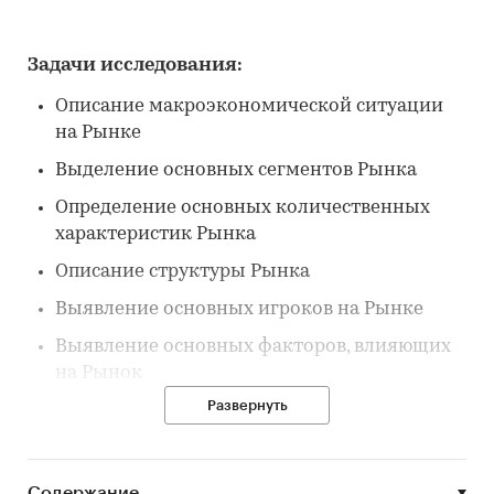
Задачи исследования:
Описание макроэкономической ситуации
на Рынке
Выделение основных сегментов Рынка
Определение основных количественных
характеристик Рынка
Описание структуры Рынка
Выявление основных игроков на Рынке
Выявление основных факторов, влияющих
на Рынок
Развернуть
Выявление основных тенденций Рынка
Описание потребителей на Рынке
Содержание