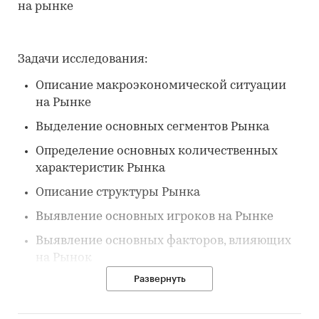
на рынке
Задачи исследования:
Описание макроэкономической ситуации
на Рынке
Выделение основных сегментов Рынка
Определение основных количественных
характеристик Рынка
Описание структуры Рынка
Выявление основных игроков на Рынке
Выявление основных факторов, влияющих
на Рынок
Развернуть
Выявление основных тенденций Рынка
Описание потребителей на Рынке