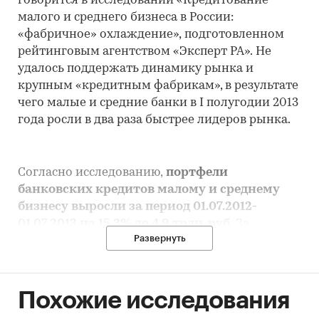
говорится в исследовании «Кредитование
малого и среднего бизнеса в России:
«фабричное» охлаждение»,
подготовленном
рейтинговым агентством «Эксперт РА».
Не
удалось поддержать динамику рынка и
крупным «кредитным фабрикам», в результате
чего малые и средние банки в I полугодии 2013
года росли в два раза быстрее лидеров рынка.
Согласно исследованию,
п
ортфели
банковских кредитов малому и среднему
бизнесу выросли за период 01.07.2012-
01.07.2013 на 15,3% до 4,9 трлн. руб.
За
Развернуть
аналогичный период прошлого года рынок
МСБ показал темп прироста в 22,7%.
Основными причинами, по мнению
аналитиков «Эксперт РА», стали замедление
Похожие исследования
экономики и снижение эффекта «кредитных