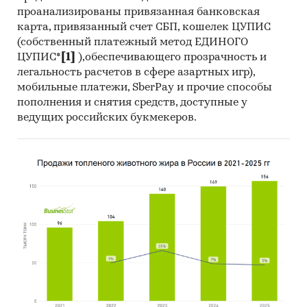
событий – рецессии в экономике, затягивании
проанализированы привязанная банковская
внедрения мер поддержки МСБ – темп
карта, привязанный счет СБП, кошелек ЦУПИС
(собственный платежный метод ЕДИНОГО
прироста рынка сократится до 10-12%. Для
ЦУПИС*
[1]
),обеспечивающего прозрачность и
реализации анонсированных мер поддержки
легальность расчетов в сфере азартных игр),
потребуется не менее полугода, поэтому
мобильные платежи, SberPay и прочие способы
прогноз на 2013 год «Эксперт РА» оставляет
пополнения и снятия средств, доступные у
прежним (прирост портфеля кредитов МСБ на
ведущих российских букмекеров.
15-17%).
Категории:
Услуги для бизнеса
/
Банковские,
финансовые услуги
/
Кредиты
Россия