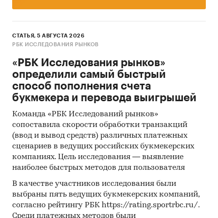
институтов «Эксперт РА»
Михаил Доронкин.
СТАТЬЯ, 5 АВГУСТА 2026
Главным драйвером роста рынка
РБК ИССЛЕДОВАНИЯ РЫНКОВ
кредитования МСБ в 2014 году может стать
«РБК Исследования рынков»
реализация масштабных мер
определили самый быстрый
господдержки.
Для упрощения доступа МСБ к
способ пополнения счета
кредитам предполагается использовать
букмекера и перевода выигрышей
средства Фонда национального
благосостояния, создать федеральный
Команда «РБК Исследований рынков»
гарантийный фонд и применять механизм
сопоставила скорости обработки транзакций
секьюритизации банковских кредитов МСБ. В
(ввод и вывод средств) различных платежных
сочетании с макроэкономической
сценариев в ведущих российских букмекерских
стабильностью и ускорением темпов роста ВВП
компаниях. Цель исследования — выявление
до 3% (прогноз Минэкономразвития) уже в
наиболее быстрых методов для пользователя
2014 году эти меры способны увеличить темпы
В качестве участников исследования были
прироста рынка до 18%, а размер портфеля – до
выбраны пять ведущих букмекерских компаний,
6 трлн. руб, считают аналитики «Эксперт РА».
согласно рейтингу РБК https://rating.sportrbc.ru/.
Однако при неблагоприятном развитии
Среди платежных методов были