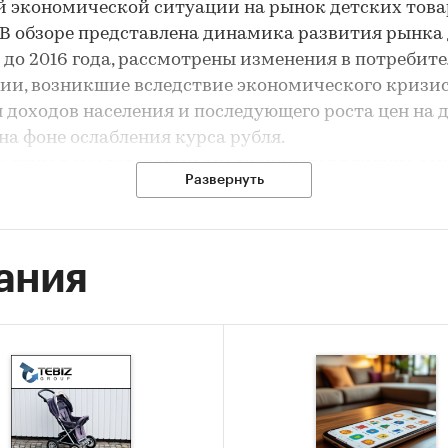
 экономической ситуации на рынок детских това
 В обзоре представлена динамика развития рынка
 до 2016 года, рассмотрены изменения в потребит
ии, возникшие вследствие экономического кризис
 доходов населения и последующего роста цен на 
на фоне ослабления курса рубля.
с этим в исследовании анализируется влияние со
Развернуть
фической ситуации в стране на развитие рынка д
 и формирование его товарной структуры,
триваются государственные меры поддержки и
ания
рования отрасли, в том числе в рамках мероприя
замещению. В обзоре приведены планы по оптим
тию ведущих детских ритейлеров в условиях
ейся экономической ситуации, а также рассмот
а супермаркетов и гипермаркетов по наращиван
 товаров в ассортименте, проводимая в качестве
зисной меры. Отдельное внимание в исследовани