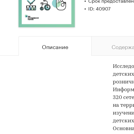
Срок предоставлени
ID: 40907
Описание
Содерж
Исследо
детских
розничн
Информа
320 сет
на терр
изучени
детских
Основна