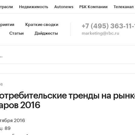
трасли
Недвижимость
Autonews
РБК Компании
Телеканал
изионеры
Национальные проекты
Город
Стиль
Крипто
Р
риятия
Краткие сводки
+7 (495) 363-11-
marketing@rbc.ru
Статьи
Дайджесты
зета
Спецпроекты СПб
Конференции СПб
Спецпроекты
Пр
Рынок наличной валюты
ОВ
отребительские тренды на рынк
аров 2016
ктября 2016
ц: 89