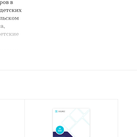
ров в
 детских
ельском
а,
детские
циально-
етских
тий по
изации
рена
ию доли
и