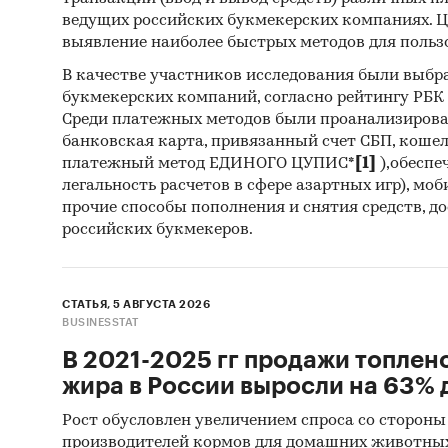
Категори
ведущих российских букмекерских компаниях. Ц
Россия
выявление наиболее быстрых методов для польз
В качестве участников исследования были выбр
букмекерских компаний, согласно рейтингу РБК htt
Среди платежных методов были проанализиров
банковская карта, привязанный счет СБП, коше
платежный метод ЕДИНОГО ЦУПИС*
[1]
),обеспе
легальность расчетов в сфере азартных игр), мо
прочие способы пополнения и снятия средств, д
российских букмекеров.
СТАТЬЯ, 5 АВГУСТА 2026
BUSINESSTAT
В 2021-2025 гг продажи топлен
жира в России выросли на 63% д
Рост обусловлен увеличением спроса со стороны
производителей кормов для домашних животны