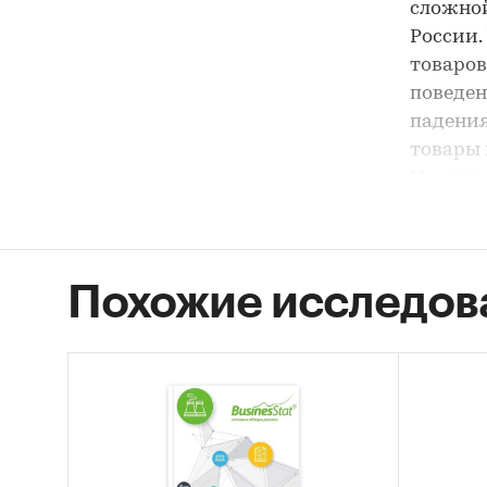
сложной
России.
товаров
поведен
падения
товары 
Наряду 
демогра
товаров
рассма
Похожие исследов
стимули
импорто
и разви
сложивш
политик
детских
антикри