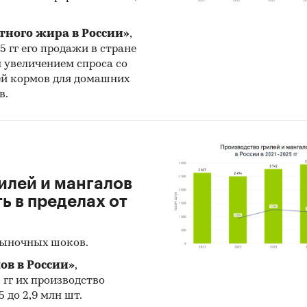
тного жира в России»
,
25 гг его продажи в стране
н увеличением спроса со
ей кормов для домашних
в.
илей и мангалов
 в пределах от
рыночных шоков.
ов в России»
,
5 гг их производство
 до 2,9 млн шт.