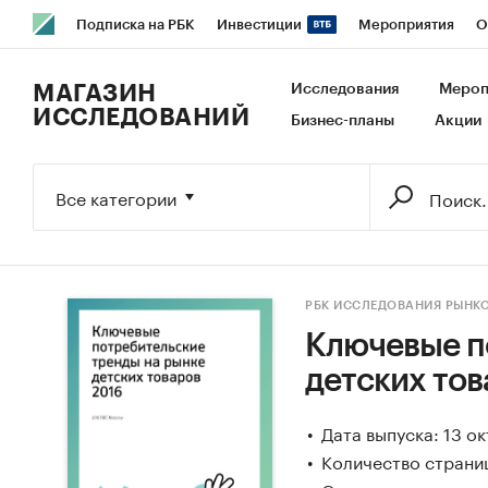
Подписка на РБК
Инвестиции
Мероприятия
О
РБК Образование
РБК Курсы
РБК Life
Тренды
В
МАГАЗИН
Исследования
Мероп
ИССЛЕДОВАНИЙ
Бизнес-планы
Акции
Исследования
Кредитные рейтинги
Франшизы
Га
Экономика
Бизнес
Технологии и медиа
Финансы
Все категории
РБК ИССЛЕДОВАНИЯ РЫНК
Ключевые п
детских тов
Дата выпуска: 13 о
Количество страни