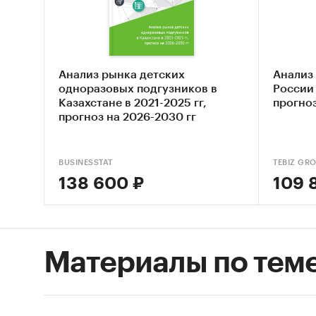
уделено
и продв
качеств
влияние
детских
Анализ рынка детских
Анализ 
одноразовых подгузников в
России 
В отчет
Казахстане в 2021-2025 гг,
прогно
отрасли
прогноз на 2026-2030 гг
года вы
сети ма
BUSINESSTAT
TEBIZ GR
директо
138 600 ₽
109 
Умница»
«Торгов
директо
руковод
Материалы по тем
руковод
бренд-д
генерал
руковод