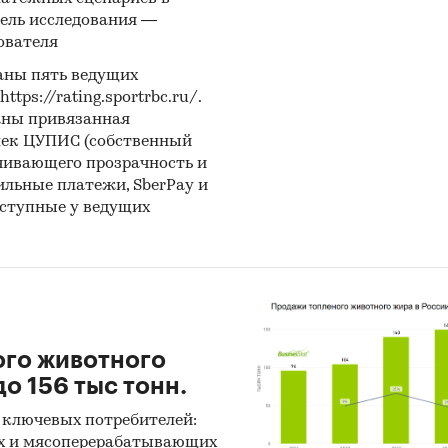
и:
Потребительские товары
/
Детские товары
ель исследования —
ователя
аны пять ведущих
ps://rating.sportrbc.ru/.
аны привязанная
лек ЦУПИС (собственный
чивающего прозрачность и
бильные платежи, SberPay и
оступные у ведущих
ого животного
о 156 тыс тонн.
 ключевых потребителей:
х и мясоперерабатывающих