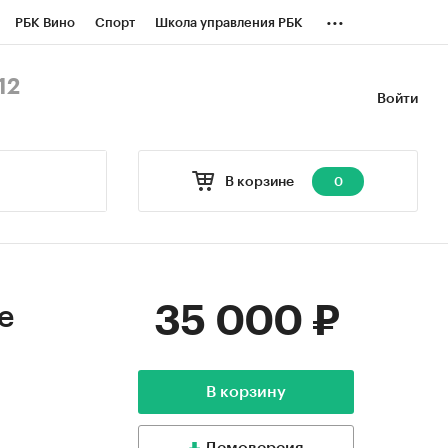
...
РБК Вино
Спорт
Школа управления РБК
БК Бизнес-среда
Дискуссионный клуб
12
Войти
оверка контрагентов
Политика
В корзине
0
35 000 ₽
е
В корзину