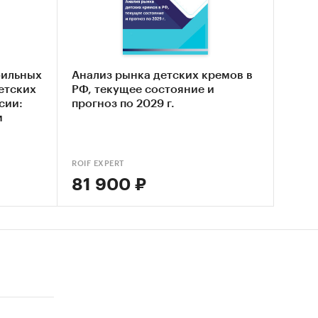
 продаж
ого, в
тся
упке
бильных
Анализ рынка детских кремов в
етских
РФ, текущее состояние и
ов
сии:
прогноз по 2029 г.
2016
м
ктор
еральный
ROIF EXPERT
ylark-
81 900 ₽
О
ова,
рина,
лешова,
ов,
ия