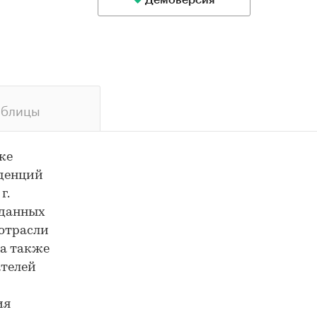
Демоверсия
аблицы
ке
нденций
г.
 данных
 отрасли
 а также
ателей
ия