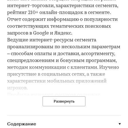
интернет-торговли, характеристики сегмента,
рейтинг 210+ онлайн-площадок в сегменте.
Отчет содержит информацию о популярности
соответствующих тематических поисковых
запросов в Google и Яндекс.
Ведущие интернет-ресурсы сегмента
проанализированы по нескольким параметрам
– способам оплаты и доставки, ассортименту,
спецпредложениям и бонусным программам,
методам коммуникации с клиентами. Изучено
присутствие в социальных сетях, а также
характеристики мобильных приложений
игроков.
Профили интернет-ресурсов содержат
подробную информацию об ассортименте,
Развернуть
способах доставки и оплаты, программах
лояльности, а также аналитику по сайтам
площадок: посещаемость, ключевые запросы и
Содержание