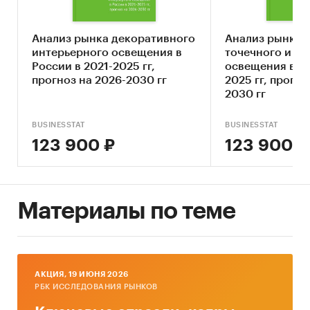
• Охарактеризовать основных игроков рынка
интернет-торговли в сегменте светильников и
Анализ рынка декоративного
Анализ рынка 
люстр.
интерьерного освещения в
точечного и ак
России в 2021-2025 гг,
освещения в Ро
Методы исследования:
прогноз на 2026-2030 гг
2025 гг, прогно
• Мониторинг материалов печатных и
2030 гг
электронных деловых и специализированных
изданий, аналитических обзоров рынка,
BUSINESSTAT
BUSINESSTAT
материалов маркетинговых и консалтинговых
123 900 ₽
123 900 ₽
компаний;
• Сбор и анализ информации, представленной
на сайтах российских игроков рынка;
• Анализ показателей посещаемости и
Материалы по теме
контента сайтов игроков рынка.
Категории:
Потребительские товары
/
...
/
Предметы интерьера
/
Освещение
IT и телекоммуникации
/
Интернет-торговля
AКЦИЯ, 19 ИЮНЯ 2026
Россия
РБК ИССЛЕДОВАНИЯ РЫНКОВ