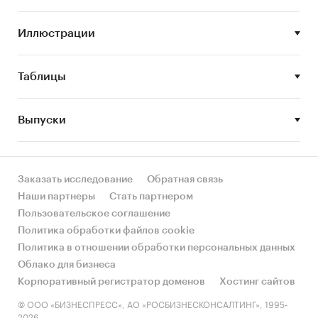
лояльности, а также аналитику по сайтам
площадок: посещаемость, характеристики
Иллюстрации
посетителей, ключевые запросы и другое.
Дата последнего обновления: 10.04.2020.
Таблицы
Внимание! Исследование, обновленное на
текущую дату, предоставляется в течение 3
Выпуски
рабочих дней.
Цель исследования
Заказать исследование
Обратная связь
Наши партнеры
Стать партнером
Анализ состояния и ведущих игроков на
Пользовательское соглашение
российском рынке интернет-торговли в
Политика обработки файлов cookie
сегменте светильников и люстр.
Политика в отношении обработки персональных данных
Облако для бизнеса
Корпоративный регистратор доменов
Хостинг сайтов
Задачи исследования
© ООО «БИЗНЕСПРЕСС», АО «РОСБИЗНЕСКОНСАЛТИНГ», 1995-
2026.
• Описать общую ситуацию на российском