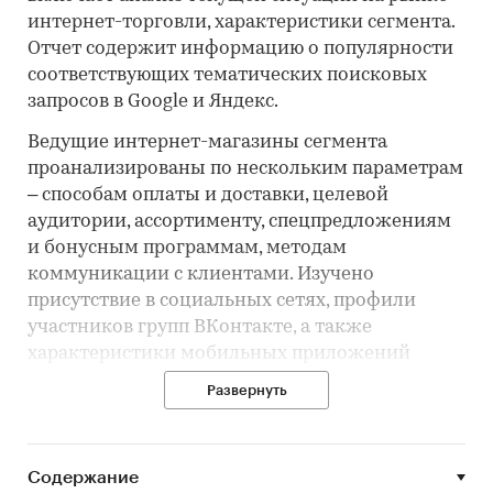
интернет-торговли, характеристики сегмента.
Отчет содержит информацию о популярности
соответствующих тематических поисковых
запросов в Google и Яндекс.
Ведущие интернет-магазины сегмента
проанализированы по нескольким параметрам
– способам оплаты и доставки, целевой
аудитории, ассортименту, спецпредложениям
и бонусным программам, методам
коммуникации с клиентами. Изучено
присутствие в социальных сетях, профили
участников групп ВКонтакте, а также
характеристики мобильных приложений
игроков.
Развернуть
Профили интернет-магазинов содержат
подробную информацию об ассортименте,
способах доставки и оплаты, программах
Содержание