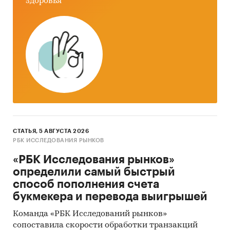
здоровья
экспортеров
импортеров
зарубежных получателей
зарубежных поставщиков
При подготовке обзора использована
официальная статистика и собранные
данные.
Информация профильных ведомств:
СТАТЬЯ, 5 АВГУСТА 2026
Федеральная служба государственной
РБК ИССЛЕДОВАНИЯ РЫНКОВ
статистики (Росстат)
«РБК Исследования рынков»
определили самый быстрый
Федеральная таможенная служба
способ пополнения счета
Федеральная налоговая служба
букмекера и перевода выигрышей
Таможенный союз ЕАЭС
Команда «РБК Исследований рынков»
Информация, собранная BusinesStat:
сопоставила скорости обработки транзакций