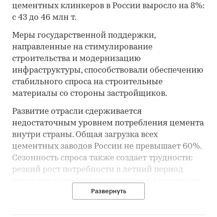
цементных клинкеров в России выросло на 8%:
с 43 до 46 млн т.
Меры государственной поддержки,
направленные на стимулирование
строительства и модернизацию
инфраструктуры, способствовали обеспечению
стабильного спроса на строительные
материалы со стороны застройщиков.
Развитие отрасли сдерживается
недостаточным уровнем потребления цемента
внутри страны. Общая загрузка всех
цементных заводов России не превышает 60%.
Сезонность спроса также создает трудности:
резкий рост потребности в летний период
приводит к скачкам производства, а сложность
Развернуть
хранения цементного клинкера не позволяет
производить его впрок. Отсутствие четких
государственных прогнозов потребления