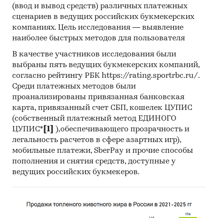
(ввод и вывод средств) различных платежных
показатели торговли цементными
сценариев в ведущих российских букмекерских
клинкерами
компаниях. Цель исследования — выявление
наиболее быстрых методов для пользователя
оценки экспертов строительной отрасли
В качестве участников исследования были
Категории:
Потребительские товары
/
...
/
выбраны пять ведущих букмекерских компаний,
Стройматериалы
/
Цемент
согласно рейтингу РБК https://rating.sportrbc.ru/.
Промышленность
/
...
/
Стройматериалы
/
Среди платежных методов были
Цемент
проанализированы привязанная банковская
Строительство и недвижимость
/
...
/
карта, привязанный счет СБП, кошелек ЦУПИС
Стройматериалы
/
Цемент
(собственный платежный метод ЕДИНОГО
Россия
ЦУПИС*
[1]
),обеспечивающего прозрачность и
легальность расчетов в сфере азартных игр),
мобильные платежи, SberPay и прочие способы
пополнения и снятия средств, доступные у
ведущих российских букмекеров.