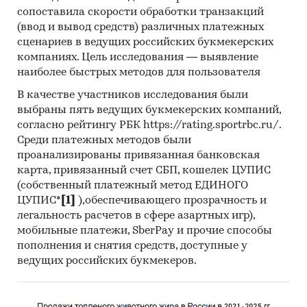
поставщиков безопасного стекла.
сопоставила скорости обработки транзакций
При подготовке обзора используется
(ввод и вывод средств) различных платежных
официальная статистика и собственные
сценариев в ведущих российских букмекерских
компаниях. Цель исследования — выявление
базы данных компании.
наиболее быстрых методов для пользователя
Информация профильных ведомств:
В качестве участников исследования были
Федеральная служба государственной
выбраны пять ведущих букмекерских компаний,
согласно рейтингу РБК https://rating.sportrbc.ru/.
статистики РФ
Среди платежных методов были
Министерство экономического развития РФ
проанализированы привязанная банковская
карта, привязанный счет СБП, кошелек ЦУПИС
Федеральная таможенная служба РФ
(собственный платежный метод ЕДИНОГО
Федеральная налоговая служба РФ
ЦУПИС*
[1]
),обеспечивающего прозрачность и
легальность расчетов в сфере азартных игр),
Таможенный союз ЕАЭС
мобильные платежи, SberPay и прочие способы
Информация BusinesStat:
пополнения и снятия средств, доступные у
ведущих российских букмекеров.
Аудит торговли безопасным стеклом
Опрос экспертов строительной отрасли