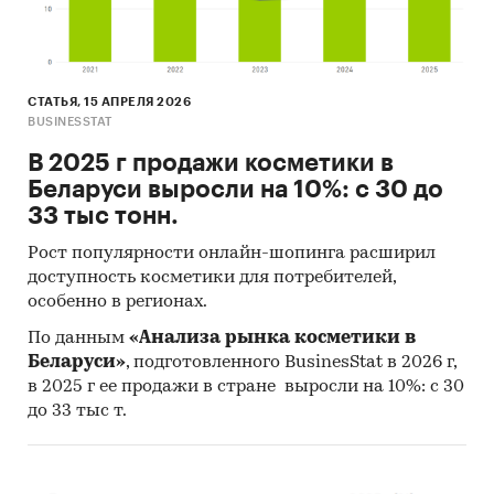
импорта по видам этилового спирта:
спирт этиловый денатурированный
спирт этиловый неденатурированный
СТАТЬЯ, 15 АПРЕЛЯ 2026
При подготовке обзора используется
BUSINESSTAT
официальная статистика:
В 2025 г продажи косметики в
Беларуси выросли на 10%: с 30 до
Национальный статистический комитет
33 тыс тонн.
Республики Беларусь
Commodity Trade Statistics
Рост популярности онлайн-шопинга расширил
доступность косметики для потребителей,
United Nations Statistics Division
особенно в регионах.
Международный валютный фонд
По данным
«Анализа рынка косметики в
Беларуси»
, подготовленного BusinesStat в 2026 г,
Информация, собранная BusinesStat:
в 2025 г ее продажи в стране выросли на 10%: с 30
анализ открытой информации о рынке
до 33 тыс т.
этилового спирта
оценки экспертов химической и пищевой