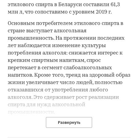
этилового спирта в Беларуси составили 61,3
млн л, что сопоставимо с уровнем 2019 г.
Основным потребителем этилового спирта в
стране выступает алкогольная
промышленность. На протяжении последних
лет наблюдается изменение культуры
потребления алкоголя: снижается интерес к
крепким спиртным напиткам, спрос
перетекает в сегмент слабоалкогольных
напитков. Кроме того, тренд на здоровый образ
жизни увеличивает число людей, полностью
отказавшихся от употребления любого
алкоголя. Это сдерживает рост реализации
спирта для нужд алкогольной
промышленности.
Развернуть
В 2020-2021 гг увеличение продаж этилового
спирта было обусловлено влиянием пандемии