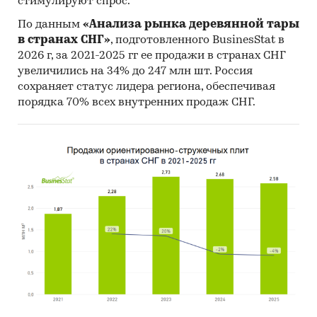
стимулируют спрос.
международных исследований BusinesStat:
По данным
«Анализа рынка деревянной тары
Аудит торговли сахаридами в СНГ
в странах СНГ»
, подготовленного BusinesStat в
2026 г, за 2021-2025 гг ее продажи в странах СНГ
Опрос экспертов рынка сахаридов в СНГ
увеличились на 34% до 247 млн шт. Россия
сохраняет статус лидера региона, обеспечивая
Категории:
Сельское хозяйство
/
...
/
Молочное
порядка 70% всех внутренних продаж СНГ.
производство
/
Лактоза
СНГ