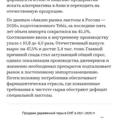
фармацевтические и пищевые предприятия
Грузия *
искать альтернативы в Азии и переходить на
отечественную продукцию.
Казахстан
По данным «Анализ рынка лактозы в России —
Кыргызстан
2026», подготовленного Tebiz, за последние пять
Молдова
лет объем импорта сократился на 45,5%.
Соотношение ввоза к внутреннему производству
Россия
упало с 10,8 до 4,0 раза. Отечественный выпуск
Таджикистан
вырос на 47,5% и достиг 2,4 тыс. тонн. Главной
причиной спада стал затухающий общий спрос,
Туркменистан
однако локализация производства дженериков и
жизненно необходимых препаратов подталкивает
Узбекистан
рынок к постепенному импортозамещению.
Украина
Почти половину потребления обеспечивает
фармацевтическая отрасль, где повышенные
* Грузия включена в отчет по причине тесной
требования к чистоте сырья обостряют дефицит
экономической зависимости от остальных
специальной лактозы.
стран региона
При подготовке отчета использована
официальная статистика: