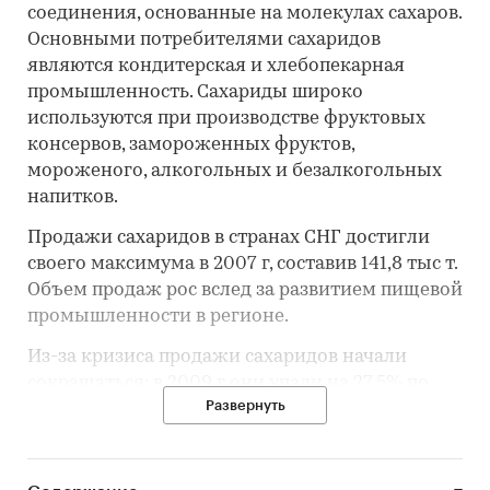
соединения, основанные на молекулах сахаров.
Основными потребителями сахаридов
являются кондитерская и хлебопекарная
промышленность. Сахариды широко
используются при производстве фруктовых
консервов, замороженных фруктов,
мороженого, алкогольных и безалкогольных
напитков.
Продажи сахаридов в странах СНГ достигли
своего максимума в 2007 г, составив 141,8 тыс т.
Объем продаж рос вслед за развитием пищевой
промышленности в регионе.
Из-за кризиса продажи сахаридов начали
сокращаться: в 2009 г они упали на 27,5% по
Развернуть
сравнению с 2007 г – до 102,8 тыс т.
Уменьшение объема продаж было связано с
сокращением спроса со стороны предприятий
пищевой промышленности.