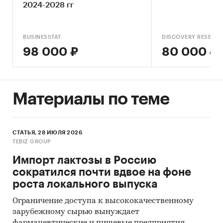
сахаридов
2024-2028 гг
Внешнеторговые цены сахаридов
В отчете приведены данные по следующим
BUSINESSTAT
DISCOVERY RESEAR
видам сахаридов:
98 000 ₽
80 000 ₽
Лактоза и сироп лактозы
Глюкоза и сироп глюкозы
Материалы по теме
Фруктоза и сироп фруктозы
Инвертный и прочий сахар и сахарный
сироп (включая мальтозу)
СТАТЬЯ, 28 ИЮЛЯ 2026
TEBIZ GROUP
В отчете приводятся текущие данные и
Импорт лактозы в Россию
прогноз для 12 стран:
сократился почти вдвое на фоне
Азербайджан
роста локального выпуска
Армения
Ограничение доступа к высококачественному
зарубежному сырью вынуждает
Беларусь