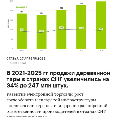
United Nations Statistics Division
Commodity Trade Statistics
National Agencies and Compendia
Index Mundi
Industrial Commodity Statistics
International Trade Centre
СТАТЬЯ, 27 АПРЕЛЯ 2026
Food and Agriculture Organization of the
BUSINESSTAT
United Nations
В 2021-2025 гг продажи деревянной
Organization for Economic Co-operation and
тары в странах СНГ увеличились на
Development
34% до 247 млн штук.
Статкомитет СНГ
Развитие электронной торговли, рост
Международный валютный фонд
грузооборота и складской инфраструктуры,
экологические тренды и внедрение расширенной
Наряду с официальной статистикой в
ответственности производителей в странах СНГ
отчете приведены результаты