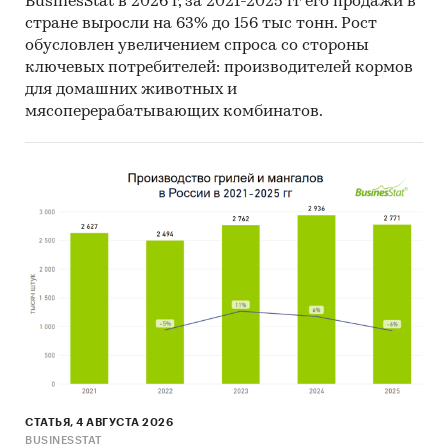
Материалы Index Mundi.
BusinesStat в 2026 г, за 2021-2025 гг его продажи в
стране выросли на 63% до 156 тыс тонн. Рост
Результаты исследований DISCOVERY
обусловлен увеличением спроса со стороны
Research Group.
ключевых потребителей: производителей кормов
для домашних животных и
Объем и структура выборки
мясоперерабатывающих комбинатов.
Процедура контент-анализа документов не
предполагает расчета объема выборочной
совокупности. Обработке и анализу подлежат
все доступные исследователю документы.
Категории:
Потребительские товары
/
...
/
Телевизоры, аудио-видео
/
Домашние
кинотеатры
Россия
СТАТЬЯ, 4 АВГУСТА 2026
BUSINESSTAT