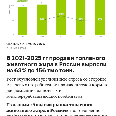
данных.
Результаты ценовых мониторингов.
Материалы и базы данных статистики ООН
(United Nations Statistics Division:
Commodity Trade Statistics, Industrial
Commodity Statistics, Food and Agriculture
СТАТЬЯ, 5 АВГУСТА 2026
Organization и др.).
BUSINESSTAT
Материалы Международного Валютного
В 2021-2025 гг продажи топленого
Фонда (International Monetary Fund).
животного жира в России выросли
Материалы Всемирного банка (World Bank).
на 63% до 156 тыс тонн.
Материалы ВТО (World Trade Organization).
Рост обусловлен увеличением спроса со стороны
ключевых потребителей: производителей кормов
Материалы Организации экономического
для домашних животных и
сотрудничества и развития (Organization for
мясоперерабатывающих комбинатов.
Economic Cooperation and Development).
По данным
«Анализа рынка топленого
Материалы International Trade Centre.
животного жира в России»
, подготовленного