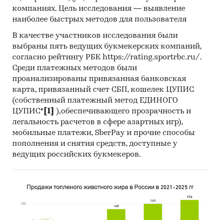
Метод анализа данных
компаниях. Цель исследования — выявление
наиболее быстрых методов для пользователя
Базы данных Федеральной Таможенной
В качестве участников исследования были
службы РФ, ФСГС РФ (Росстат).
выбраны пять ведущих букмекерских компаний,
Материалы DataMonitor, EuroMonitor,
согласно рейтингу РБК https://rating.sportrbc.ru/.
Eurostat.
Среди платежных методов были
проанализированы привязанная банковская
Печатные и электронные деловые и
карта, привязанный счет СБП, кошелек ЦУПИС
специализированные издания,
(собственный платежный метод ЕДИНОГО
аналитические обзоры.
ЦУПИС*
[1]
),обеспечивающего прозрачность и
легальность расчетов в сфере азартных игр),
Ресурсы сети Интернет в России и мире.
мобильные платежи, SberPay и прочие способы
Экспертные опросы.
пополнения и снятия средств, доступные у
ведущих российских букмекеров.
Материалы участников отечественного и
мирового рынков.
Результаты исследований маркетинговых и
консалтинговых агентств.
Материалы отраслевых учреждений и базы