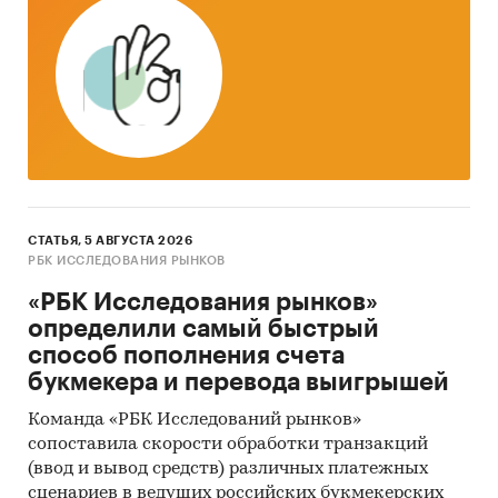
заказчика.
Мониторинг документов:
в качестве
основных методов анализа данных выступают
так называемые (1) Традиционный
(качественный) контент-анализ интервью и
документов и (2) Квантитативный
(количественный) анализ с применением
пакетов программ, к которым имеет доступ
СТАТЬЯ, 5 АВГУСТА 2026
наше агентство.
РБК ИССЛЕДОВАНИЯ РЫНКОВ
Контент-анализ выполняется в рамках
«РБК Исследования рынков»
проведения Desk Research (кабинетное
определили самый быстрый
исследование). В общем виде целью
способ пополнения счета
кабинетного исследования является
букмекера и перевода выигрышей
проанализировать ситуацию на рынке
проекторов и получить (рассчитать)
Команда «РБК Исследований рынков»
сопоставила скорости обработки транзакций
показатели, характеризующие его состояние в
(ввод и вывод средств) различных платежных
настоящее время и в будущем.
сценариев в ведущих российских букмекерских