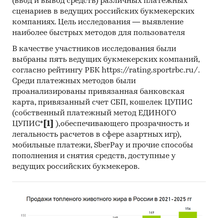
(ввод и вывод средств) различных платежных
какой-либо официальной статистики по
сценариев в ведущих российских букмекерских
региону в качестве субъекта Российской
компаниях. Цель исследования — выявление
Федерации
наиболее быстрых методов для пользователя
Категории:
Сельское хозяйство
/
Лесное
В качестве участников исследования были
хозяйство
выбраны пять ведущих букмекерских компаний,
Россия
согласно рейтингу РБК https://rating.sportrbc.ru/.
Среди платежных методов были
проанализированы привязанная банковская
карта, привязанный счет СБП, кошелек ЦУПИС
(собственный платежный метод ЕДИНОГО
ЦУПИС*
[1]
),обеспечивающего прозрачность и
легальность расчетов в сфере азартных игр),
мобильные платежи, SberPay и прочие способы
пополнения и снятия средств, доступные у
ведущих российских букмекеров.