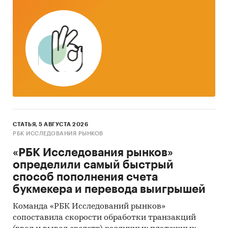
Таможенный союз ЕврАзЭС
Всемирная торговая организация
Наряду с официальной статистикой в
обзоре приведены результаты
исследований
BusinesStat
:
Аудит торговли лесоматериалов
необработанных
СТАТЬЯ, 5 АВГУСТА 2026
РБК ИССЛЕДОВАНИЯ РЫНКОВ
Опрос экспертов лесной и
деревообрабатывающей промышленности
«РБК Исследования рынков»
определили самый быстрый
способ пополнения счета
В настоящем обзоре территория Крыма пока
букмекера и перевода выигрышей
не учтена в составе России в связи с
Команда «РБК Исследований рынков»
неопределенностью правового статуса
сопоставила скорости обработки транзакций
полуострова и отсутствием на данный момент