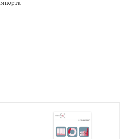
 импорта
а:
елями