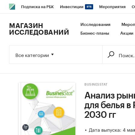
Подписка на РБК
Инвестиции
Мероприятия
О
РБК Образование
РБК Курсы
РБК Life
Тренды
В
МАГАЗИН
Исследования
Мероп
ИССЛЕДОВАНИЙ
Бизнес-планы
Акции
Исследования
Кредитные рейтинги
Франшизы
Га
Экономика
Бизнес
Технологии и медиа
Финансы
Все категории
BUSINESSTAT
Анализ рын
для белья в 
2030 гг
Дата выпуска: 4 ма