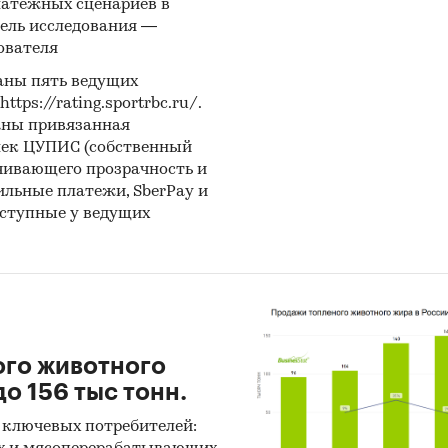
латежных сценариев в
еская техника
ель исследования —
ователя
аны пять ведущих
ps://rating.sportrbc.ru/.
аны привязанная
лек ЦУПИС (собственный
чивающего прозрачность и
бильные платежи, SberPay и
оступные у ведущих
ого животного
о 156 тыс тонн.
 ключевых потребителей: