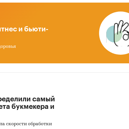
rive) и др.
дготовке обзора используется официальная
тика и собранные данные.
тнес и бьюти-
ация профильных ведомств:
доровья
ральная служба государственной статистики (Рос
ральная таможенная служба
ральная налоговая служба
женный союз ЕАЭС
ация, собранная BusinesStat:
ределили самый
затели торговли кондиционерами и ополаскивате
ета букмекера и
ки экспертов рынка кондиционеров и ополаскива
ла скорости обработки
и:
Потребительские товары
/
...
/
Бытовая техника для дома