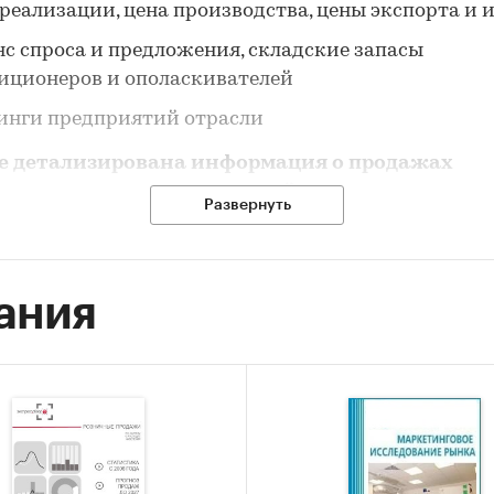
 реализации, цена производства, цены экспорта и
нс спроса и предложения, складские запасы
иционеров и ополаскивателей
инги предприятий отрасли
ре детализирована информация о продажах
ионеров и ополаскивателей по секторам рынк
Развернуть
акупки
оративные закупки
ания
ичная торговля (ритейл)
 розничной торговли кондиционерами и
кивателями рассмотрен наиболее подробно.
ные продажи кондиционерами и ополаскиват
зированы: