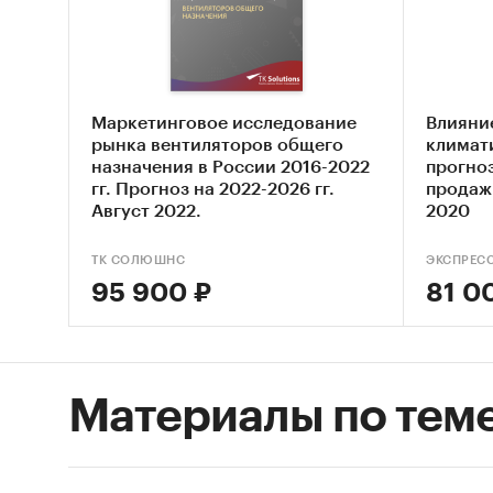
по в
(боль
2,01 к
Маркетинговое исследование
Влияни
по в
рынка вентиляторов общего
климат
назначения в России 2016-2022
прогно
по р
гг. Прогноз на 2022-2026 гг.
продажи
по с
Август 2022.
2020
по т
ТК СОЛЮШНС
ЭКСПРЕС
по т
95 900 ₽
81 0
Привед
выручк
Индастр
Материалы по тем
Перышко
Новомос
химичес