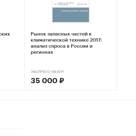
 <2 кг
 равно
ских
Рынок запасных частей к
климатической технике 2017:
анализ спроса в России и
регионах
й;
ЭКСПРЕСС-ОБЗОР
я.
35 000 ₽
к по
, Лаб
EPT,
д Гэмбл-
й
косметик