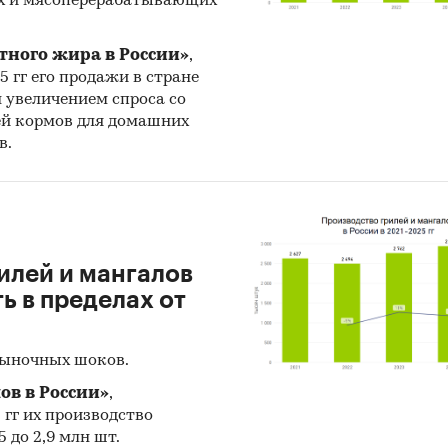
х и мясоперерабатывающих
тного жира в России»
,
25 гг его продажи в стране
н увеличением спроса со
ей кормов для домашних
в.
илей и мангалов
 в пределах от
рыночных шоков.
ов в России»
,
5 гг их производство
 до 2,9 млн шт.