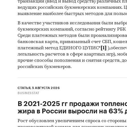
транзакций (ввод и вывод средств) различных п
Климатич
ведущих российских букмекерских компаниях. Ц
Россия
выявление наиболее быстрых методов для польз
В качестве участников исследования были выбр
букмекерских компаний, согласно рейтингу РБК htt
Среди платежных методов были проанализиров
банковская карта, привязанный счет СБП, коше
платежный метод ЕДИНОГО ЦУПИС*
[1]
),обеспе
легальность расчетов в сфере азартных игр), мо
прочие способы пополнения и снятия средств, д
российских букмекеров.
СТАТЬЯ, 5 АВГУСТА 2026
BUSINESSTAT
В 2021-2025 гг продажи топлен
жира в России выросли на 63% д
Рост обусловлен увеличением спроса со стороны