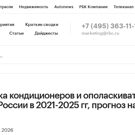
трасли
Недвижимость
Autonews
РБК Компании
Телеканал
изионеры
Национальные проекты
Город
Стиль
Крипто
Р
риятия
Краткие сводки
+7 (495) 363-11-
marketing@rbc.ru
Статьи
Дайджесты
зета
Спецпроекты СПб
Конференции СПб
Спецпроекты
Пр
Рынок наличной валюты
ка кондиционеров и ополаскива
России в 2021-2025 гг, прогноз н
я 2026