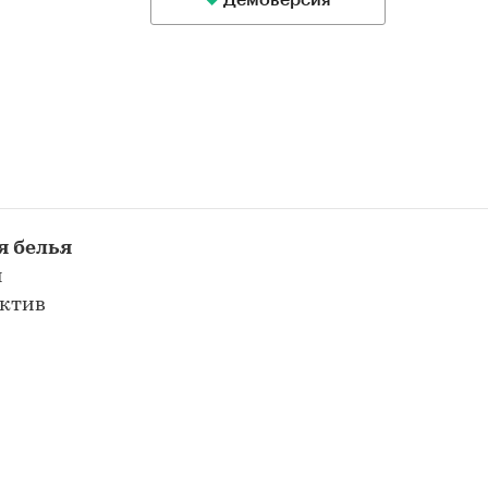
Демоверсия
я белья
я
ектив