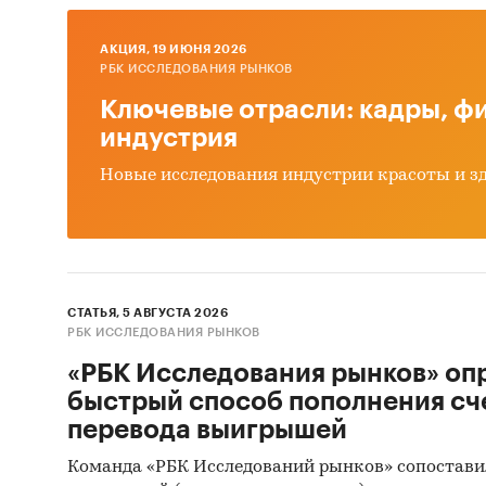
(Magic D
AКЦИЯ, 19 ИЮНЯ 2026
При по
РБК ИССЛЕДОВАНИЯ РЫНКОВ
статис
Ключевые отрасли: кадры, фи
индустрия
Информ
Новые исследования индустрии красоты и з
Феде
Феде
Феде
Тамо
СТАТЬЯ, 5 АВГУСТА 2026
РБК ИССЛЕДОВАНИЯ РЫНКОВ
Информ
«РБК Исследования рынков» оп
пока
быстрый способ пополнения сч
перевода выигрышей
оцен
Команда «РБК Исследований рынков» сопостави
Категори