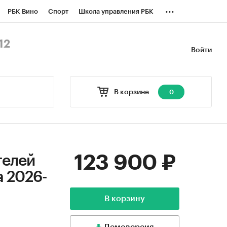
...
РБК Вино
Спорт
Школа управления РБК
БК Бизнес-среда
Дискуссионный клуб
12
Войти
оверка контрагентов
Политика
В корзине
0
123 900 ₽
телей
а 2026-
В корзину