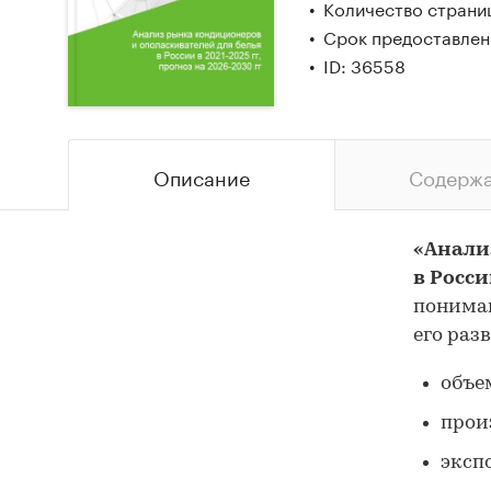
Количество страниц
Срок предоставлени
ID: 36558
Описание
Содерж
«Анали
в Росс
понима
его раз
объе
прои
эксп