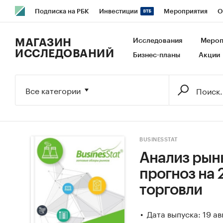
Подписка на РБК
Инвестиции
Мероприятия
О
РБК Образование
РБК Курсы
РБК Life
Тренды
В
МАГАЗИН
Исследования
Мероп
ИССЛЕДОВАНИЙ
Бизнес-планы
Акции
Исследования
Кредитные рейтинги
Франшизы
Га
Экономика
Бизнес
Технологии и медиа
Финансы
Все категории
BUSINESSTAT
Анализ рынк
прогноз на 
торговли
Дата выпуска: 19 ав