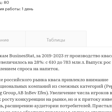
ц: 80
я работы: 1 день
ание
Таблицы
кам BusinesStat, за 2019-2023 гг производство квас
увеличилось на 28%: с 610 до 783 млн л. Выпуск рос
лением спроса на напиток.
е российского рынка кваса привлекло внимание
циональных компаний из смежных категорий (Pep
g Group, AB InBev Efes). Увеличение числа игроков 
к росту конкуренции на рынке, но и к притоку инв
ль, расширению аудитории потребителей. Пристал