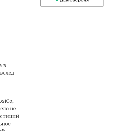
Демоверсия
а в
 вслед
siCo,
вело не
естиций
ьное