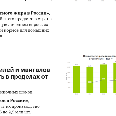
ены финансовые рейтинги крупнейших
одителей кваса:
ПепсиКо Холдингс, Пивоваренна
тного жира в России»
,
я «Балтика», АБ Инбев Эфес, Московская пивовар
25 гг его продажи в стране
я, МПБК «Очаково», Трехсосенский, Каравай, Томс
н увеличением спроса со
очкаревский пивоваренный завод, Аян, Частная пи
ей кормов для домашних
ий», Букет Чувашии, КФ «Белогорье», Барнаульски
в.
енный завод, Липецкпиво и другие.
ены рейтинги:
ортеров
илей и мангалов
ртеров
 в пределах от
бежных получателей
рыночных шоков.
бежных поставщиков
ов в России»
,
дготовке обзора используется официальная
5 гг их производство
тика и собранные данные.
 до 2,9 млн шт.