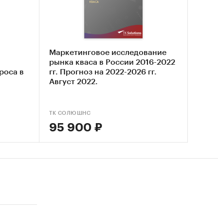
одство
родать
nadolu
Маркетинговое исследование
рынка кваса в России 2016-2022
ков не
роса в
гг. Прогноз на 2022-2026 гг.
Август 2022.
-2023 гг
ей
ТК СОЛЮШНС
95 900 ₽
Stat,
ия
звития: