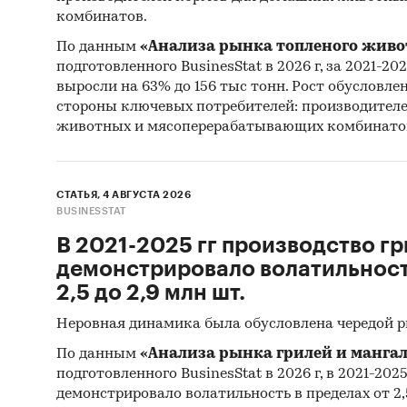
Привед
комбинатов.
произв
По данным
«Анализа рынка топленого живо
компани
подготовленного BusinesStat в 2026 г, за 2021-20
компани
выросли на 63% до 156 тыс тонн. Рост обусловле
пиво, Б
стороны ключевых потребителей: производител
«Афанас
животных и мясоперерабатывающих комбинато
пивовар
Привед
СТАТЬЯ, 4 АВГУСТА 2026
BUSINESSTAT
эксп
В 2021-2025 гг производство гр
импо
демонстрировало волатильность
2,5 до 2,9 млн шт.
зару
Неровная динамика была обусловлена чередой 
зару
По данным
«Анализа рынка грилей и мангал
При по
подготовленного BusinesStat в 2026 г, в 2021-202
статис
демонстрировало волатильность в пределах от 2,5