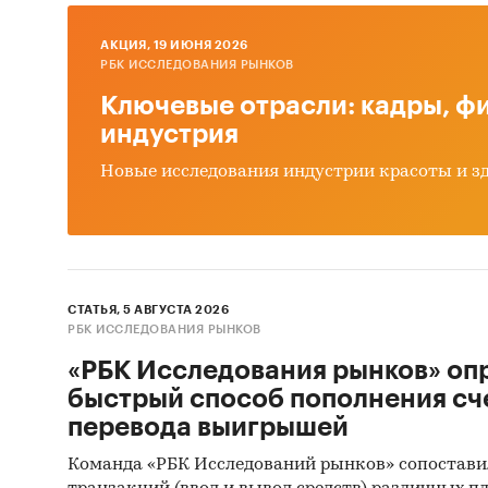
эксп
AКЦИЯ, 19 ИЮНЯ 2026
цена
РБК ИССЛЕДОВАНИЯ РЫНКОВ
квас
Ключевые отрасли: кадры, фи
бала
индустрия
числ
Новые исследования индустрии красоты и з
Рознич
торгов
инте
СТАТЬЯ, 5 АВГУСТА 2026
несе
РБК ИССЛЕДОВАНИЯ РЫНКОВ
сете
«РБК Исследования рынков» оп
быстрый способ пополнения сч
Продаж
перевода выигрышей
детали
Команда «РБК Исследований рынков» сопостави
по
в