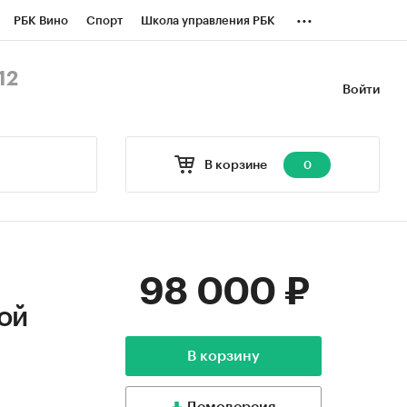
...
РБК Вино
Спорт
Школа управления РБК
БК Бизнес-среда
Дискуссионный клуб
12
Войти
оверка контрагентов
Политика
В корзине
0
98 000 ₽
ой
В корзину