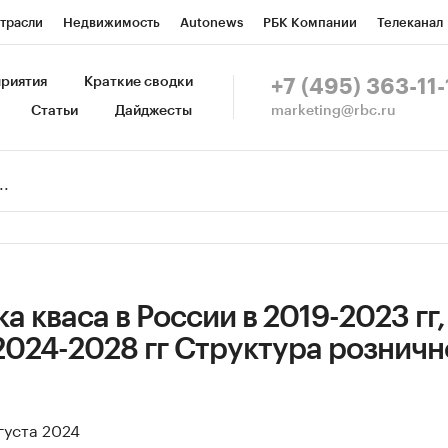
трасли
Недвижимость
Autonews
РБК Компании
Телеканал
изионеры
Национальные проекты
Город
Стиль
Крипто
Р
риятия
Краткие сводки
+7 (495) 363-11-
marketing@rbc.ru
Статьи
Дайджесты
зета
Спецпроекты СПб
Конференции СПб
Спецпроекты
Пр
Рынок наличной валюты
а кваса в России в 2019-2023 гг,
2024-2028 гг Структура розничн
густа 2024