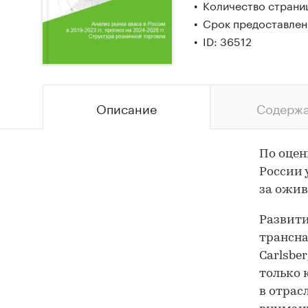
Количество страни
Срок предоставлени
ID: 36512
Описание
Содерж
По оцен
России 
за ожив
Развити
трансна
Carlsber
только 
в отрас