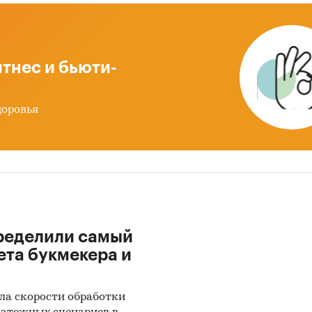
орт и импорт кваса
 реализации, цена производства, цены экспорта и
а
тнес и бьюти-
нс спроса, предложения, складских запасов кваса
енность потребителей и уровень потребления квас
доровья
ная торговля квасом детализирована по типа
ли:
рнет-торговля
тевая розница
вая розница
ределили самый
ета букмекера и
и кваса в розничных торговых сетях
зированы:
ла скорости обработки
кусам
:
хлебный; окрошечный; с дополнительными