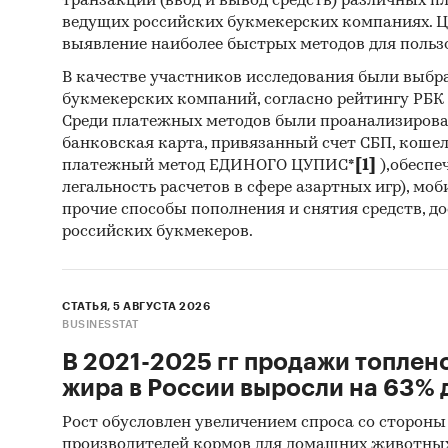
транзакций (ввод и вывод средств) различных п
вкус
ведущих российских букмекерских компаниях. Ц
выявление наиболее быстрых методов для польз
по т
В качестве участников исследования были выбр
по
о
букмекерских компаний, согласно рейтингу РБК htt
разл
Среди платежных методов были проанализиров
банковская карта, привязанный счет СБП, коше
Предст
платежный метод ЕДИНОГО ЦУПИС*
[1]
),обеспе
легальность расчетов в сфере азартных игр), мо
Аша
прочие способы пополнения и снятия средств, д
российских букмекеров.
Лент
Магн
Пере
СТАТЬЯ, 5 АВГУСТА 2026
BUSINESSTAT
Пяте
В 2021-2025 гг продажи топлен
Свет
жира в России выросли на 63% д
Metro
Рост обусловлен увеличением спроса со стороны
производителей кормов для домашних животны