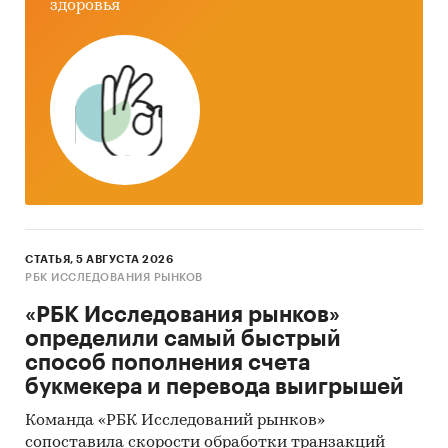
здоровья
Информация, собранная BusinesStat:
показатели розничной торговли
гражданским оружием
оценки экспертов рынка оружия
Категории:
Промышленность
/
...
/
Готовые
металлические изделия
/
Оружие и боеприпасы
Россия
СТАТЬЯ, 5 АВГУСТА 2026
РБК ИССЛЕДОВАНИЯ РЫНКОВ
«РБК Исследования рынков»
определили самый быстрый
способ пополнения счета
букмекера и перевода выигрышей
Команда «РБК Исследований рынков»
сопоставила скорости обработки транзакций