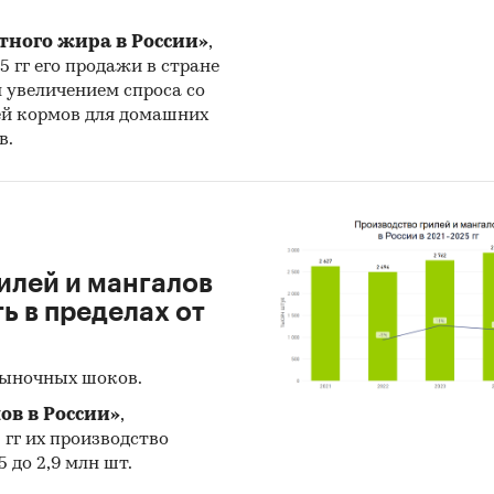
тного жира в России»
,
25 гг его продажи в стране
 с официальной статистикой в обзоре приведе
н увеличением спроса со
таты исследований BusinesStat:
ей кормов для домашних
в.
с потребителей бытовой техники
т розничной торговли бытовой техникой
с экспертов рынка бытовой техники
илей и мангалов
и:
Потребительские товары
/
...
/
Техника для кухни
/
Духов
 в пределах от
рыночных шоков.
ов в России»
,
5 гг их производство
 до 2,9 млн шт.