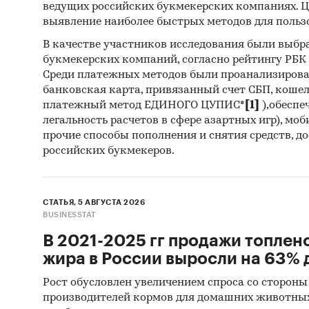
В обзо
ведущих российских букмекерских компаниях. Ц
выявление наиболее быстрых методов для польз
экспор
предст
В качестве участников исследования были выбр
получа
букмекерских компаний, согласно рейтингу РБК htt
Среди платежных методов были проанализиров
рейтин
банковская карта, привязанный счет СБП, коше
встраи
платежный метод ЕДИНОГО ЦУПИС*
[1]
),обеспе
легальность расчетов в сфере азартных игр), мо
При по
прочие способы пополнения и снятия средств, д
статис
российских букмекеров.
Феде
Мини
СТАТЬЯ, 5 АВГУСТА 2026
BUSINESSTAT
Фед
В 2021-2025 гг продажи топлен
Феде
жира в России выросли на 63% д
Там
Рост обусловлен увеличением спроса со стороны
Все
производителей кормов для домашних животны