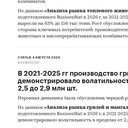
комбинатов.
По данным
«Анализа рынка топленого живо
подготовленного BusinesStat в 2026 г, за 2021-20
Наряду
выросли на 63% до 156 тыс тонн. Рост обусловле
резуль
стороны ключевых потребителей: производител
животных и мясоперерабатывающих комбинато
Опро
Ауди
СТАТЬЯ, 4 АВГУСТА 2026
Опро
BUSINESSTAT
В 2021-2025 гг производство гр
Категори
демонстрировало волатильность
Россия
2,5 до 2,9 млн шт.
Неровная динамика была обусловлена чередой 
По данным
«Анализа рынка грилей и мангал
подготовленного BusinesStat в 2026 г, в 2021-202
демонстрировало волатильность в пределах от 2,5