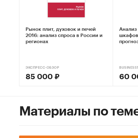
С 2017 
показат
уровень
Рынок плит, духовок и печей
Анализ
влияние
2016: анализ спроса в России и
шкафов 
регионах
прогноз
отдельн
жилых д
развити
ЭКСПРЕСС-ОБЗОР
BUSINESS
«Анали
85 000 ₽
60 0
2010-20
данные
рынка и
Материалы по тем
Экон
Прои
Прод