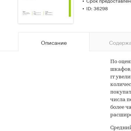
Срок предоставлени
ID: 36298
Описание
Содерж
По оцен
шкафов,
гг увели
количес
покупат
числа п
более ч
расшир
Средний