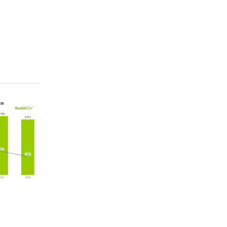
ны
ые шкафы