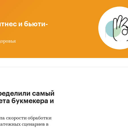
нс спроса, предложения, складских запасов
аиваемых духовых шкафов
тнес и бьюти-
енность домохозяйств-пользователей, эксплу
купка встраиваемых духовых шкафов
орт и импорт встраиваемых духовых шкафов
доровья
инги производителей по финансовым показа
ены данные по крупнейшим производителям
ваемых духовых шкафов.
ределили самый
Stat готовит обзор мирового рынка встраиваемых
ета букмекера и
 а также обзоры рынков СНГ, ЕС и отдельных стран
российского рынка информация детализирована п
м страны.
ла скорости обработки
латежных сценариев в