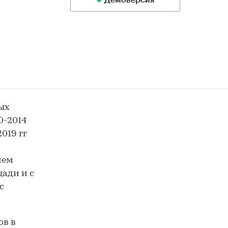
Демоверсия
ых
0-2014
2019 гг
ием
ади и с
с
ов в