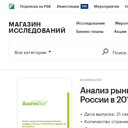
Подписка на РБК
Инвестиции
Мероприятия
О
РБК Образование
РБК Курсы
РБК Life
Тренды
В
МАГАЗИН
Исследования
Мероп
ИССЛЕДОВАНИЙ
Бизнес-планы
Акции
Исследования
Кредитные рейтинги
Франшизы
Га
Экономика
Бизнес
Технологии и медиа
Финансы
Все категории
BUSINESSTAT
Анализ рын
России в 201
Дата выпуска: 21 с
Количество страниц