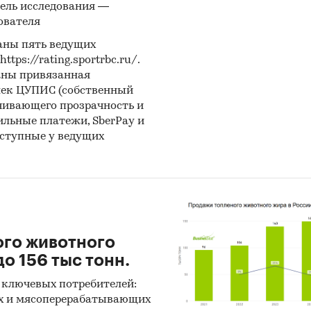
ре представлены рейтинги крупнейших импорт
ель исследования —
ователя
тёров встраиваемых духовых шкафов. Также
авлен рейтинг крупнейших зарубежных комп
аны пять ведущих
телей российских встраиваемых духовых шка
ps://rating.sportrbc.ru/.
аны привязанная
г крупнейших зарубежных поставщиков
лек ЦУПИС (собственный
ваемых духовых шкафов.
чивающего прозрачность и
бильные платежи, SberPay и
дготовке обзора использована официальная
оступные у ведущих
тика:
ральная служба государственной статистики
стерство экономического развития РФ
еральная таможенная служба РФ
ого животного
ральная налоговая служба РФ
о 156 тыс тонн.
оженный союз ЕврАзЭС
 ключевых потребителей:
мирная торговая организация
х и мясоперерабатывающих