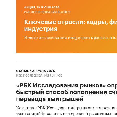
Бала
AКЦИЯ, 19 ИЮНЯ 2026
встр
РБК ИССЛЕДОВАНИЯ РЫНКОВ
Ключевые отрасли: кадры, фи
Числ
индустрия
и по
Эксп
Новые исследования индустрии красоты и з
Рейт
Привед
СТАТЬЯ, 5 АВГУСТА 2026
встраи
РБК ИССЛЕДОВАНИЯ РЫНКОВ
«РБК Исследования рынков» оп
Busines
быстрый способ пополнения сч
шкафов,
перевода выигрышей
обзоре 
региона
Команда «РБК Исследований рынков» сопостави
транзакций (ввод и вывод средств) различных п