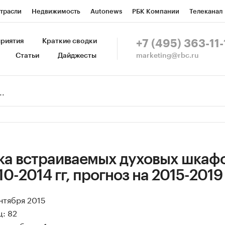
трасли
Недвижимость
Autonews
РБК Компании
Телеканал
изионеры
Национальные проекты
Город
Стиль
Крипто
Р
риятия
Краткие сводки
+7 (495) 363-11-
marketing@rbc.ru
Статьи
Дайджесты
зета
Спецпроекты СПб
Конференции СПб
Спецпроекты
Пр
Рынок наличной валюты
ка встраиваемых духовых шкафо
0-2014 гг, прогноз на 2015-2019 
ентября 2015
: 82