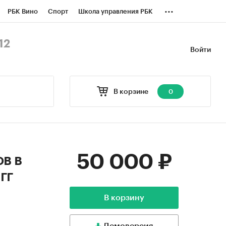
...
РБК Вино
Спорт
Школа управления РБК
БК Бизнес-среда
Дискуссионный клуб
12
Войти
оверка контрагентов
Политика
В корзине
0
50 000 ₽
в в
гг
В корзину