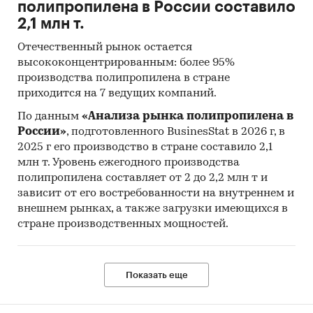
полипропилена в России составило
2,1 млн т.
Информация BusinesStat:
Отечественный рынок остается
Анализ открытой информации о
высококонцентрированным: более 95%
рынке свежих фруктов
производства полипропилена в стране
Опрос экспертов сельскохозяйственной
приходится на 7 ведущих компаний.
отрасли
По данным
«Анализа рынка полипропилена в
Категории:
Потребительские товары
/
...
/
России»
, подготовленного BusinesStat в 2026 г, в
Фрукты и ягоды
/
Фрукты
2025 г его производство в стране составило 2,1
Сельское хозяйство
/
Растениеводство
/
млн т. Уровень ежегодного производства
Фрукты
полипропилена составляет от 2 до 2,2 млн т и
Промышленность
/
...
/
Фрукты и ягоды
/
зависит от его востребованности на внутреннем и
Фрукты
внешнем рынках, а также загрузки имеющихся в
Весь мир
стране производственных мощностей.
Показать еще