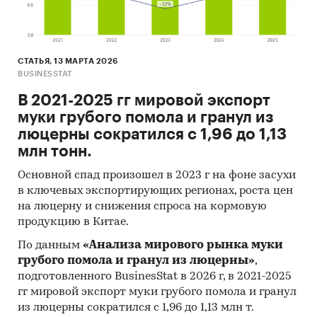
необходимые для понимания текущей
конъюнктуры глобального рынка и оценки
перспектив его развития:
СТАТЬЯ, 13 МАРТА 2026
Экономика и численность населения
BUSINESSTAT
Валовой сбор свежих фруктов
В 2021-2025 гг мировой экспорт
Посевные площади и урожайность свежих
муки грубого помола и гранул из
фруктов
люцерны сократился с 1,96 до 1,13
млн тонн.
Продажи свежих фруктов
Основной спад произошел в 2023 г на фоне засухи
Внешняя и внутренняя торговля свежими
в ключевых экспортирующих регионах, роста цен
фруктами
на люцерну и снижения спроса на кормовую
Импорт и экспорт свежих фруктов
продукцию в Китае.
Внешнеторговые цены свежих фруктов
По данным
«Анализа мирового рынка муки
грубого помола и гранул из люцерны»
,
В обзоре детализирована информация по
подготовленного BusinesStat в 2026 г, в 2021-2025
видам свежих фруктов:
гг мировой экспорт муки грубого помола и гранул
из люцерны сократился с 1,96 до 1,13 млн т.
Абрикосы