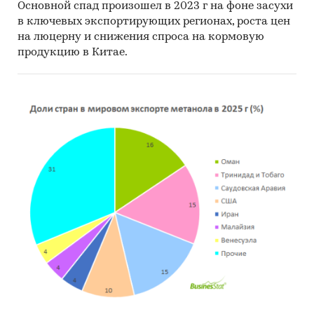
Основной спад произошел в 2023 г на фоне засухи
Авокадо
в ключевых экспортирующих регионах, роста цен
на люцерну и снижения спроса на кормовую
Ананасы
продукцию в Китае.
Апельсины
Бананы
Грейпфруты
Гуайява, манго и мангостан, или гарциния
Груши
Дыни и арбузы
Инжир
Киви
Лимоны и лаймы
Мандарины и аналогичные гибриды
цитрусовых