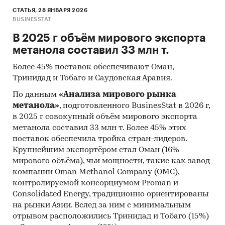
Папайя
СТАТЬЯ, 28 ЯНВАРЯ 2026
BUSINESSTAT
Персики, нектарины
В 2025 г объём мирового экспорта
Сливы
метанола составил 33 млн т.
Финики
Более 45% поставок обеспечивают Оман,
Яблоки
Тринидад и Тобаго и Саудовская Аравия.
Прочие цитрусовые
По данным
«Анализа мирового рынка
метанола»
, подготовленного BusinesStat в 2026 г,
Свежие фрукты прочие
в 2025 г совокупный объём мирового экспорта
В обзоре приводятся текущие данные более
метанола составил 33 млн т. Более 45% этих
поставок обеспечила тройка стран-лидеров.
чем по 100 странам мира и прогноз по 25
Крупнейшим экспортёром стал Оман (16%
странам-лидерам мирового рынка свежих
мирового объёма), чьи мощности, такие как завод
фруктов.
компании Oman Methanol Company (OMC),
Страны-лидеры: Китай, Индия, Бразилия,
контролируемой консорциумом Proman и
США, Индонезия, Мексика, Турция и другие
Consolidated Energy, традиционно ориентированы
на рынки Азии. Вслед за ним с минимальным
страны мира.
отрывом расположились Тринидад и Тобаго (15%)
При подготовке обзора используется