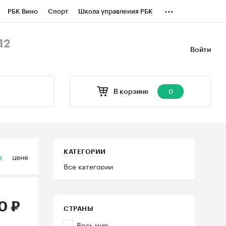
...
РБК Вино
Спорт
Школа управления РБК
БК Бизнес-среда
Дискуссионный клуб
12
Войти
оверка контрагентов
Политика
В корзине
0
КАТЕГОРИИ
е
цене
Все категории
0 ₽
СТРАНЫ
Весь мир