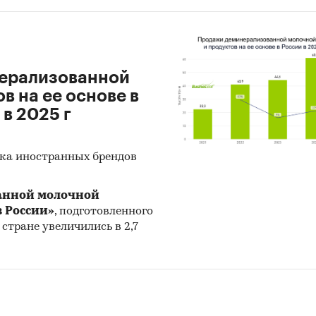
нерализованной
в на ее основе в
 в 2025 г
нка иностранных брендов
анной молочной
в России»
, подготовленного
в стране увеличились в 2,7