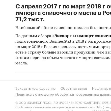
С апреля 2017 г по март 2018 г 
импорта сливочного масла в Р
71,2 тыс т.
Наибольший объем сливочного масла был постав
По данным обзора
«Экспорт и импорт сливочн
подготовленного BusinesStat в 2018 г, на протяже
по март 2018 г Россия являлась чистым импортер
есть в страну больше ввозили продукции, чем вы
итогам периода объем чистого импорта составил 
масла.
Заказать исследование
Обратная связь
Наши парт
Политика в отношении обработки персональных данны
© ООО «БИЗНЕСПРЕСС», АО «РОСБИЗНЕСКОНСАЛТИНГ», 1995-2
Сообщения и материалы информационного агентства «РБК» (свид