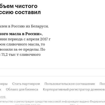
объем чистого
оссию составил
лен в Россию из Беларуси.
ого масла в России»
,
нии периода с апреля 2017 г
ом сливочного масла, то
возили за ее пределы. По
71,2 тыс т сливочного
неры
Стать партнером
Пользовательское соглашение
По
х
Облако для бизнеса
Корпоративный регистратор доменов
026.
етельство о регистрации средства массовой информации выдано Федеральн