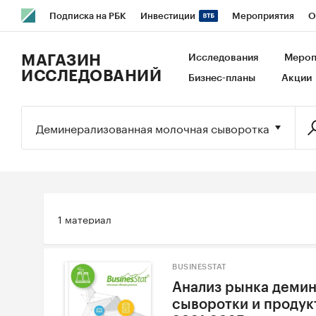
Подписка на РБК
Инвестиции
Мероприятия
О
РБК Образование
РБК Курсы
РБК Life
Тренды
В
МАГАЗИН
Исследования
Мероп
ИССЛЕДОВАНИЙ
Бизнес-планы
Акции
Исследования
Кредитные рейтинги
Франшизы
Га
Экономика
Бизнес
Технологии и медиа
Финансы
Деминерализованная молочная сыворотка
1 материал
BUSINESSTAT
Анализ рынка деми
сыворотки и продукт