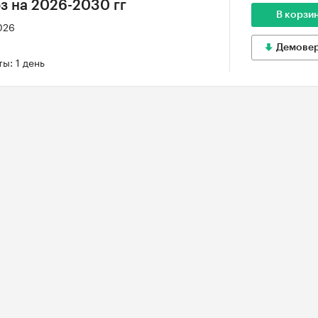
оз на 2026-2030 гг
В корзи
026
Демове
ы: 1 день