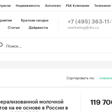
трасли
Недвижимость
Autonews
РБК Компании
Телеканал
изионеры
Национальные проекты
Город
Стиль
Крипто
Р
риятия
Краткие сводки
+7 (495) 363-11-
marketing@rbc.ru
Статьи
Дайджесты
зета
Спецпроекты СПб
Конференции СПб
Спецпроекты
Пр
Рынок наличной валюты
Сортировать по:
новизн
119 70
нерализованной молочной
ов на ее основе в России в