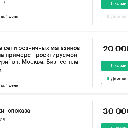
007
В корзи
ы: 1 день
Демове
20 00
е сети розничных магазинов
на примере проектируемой
ри" в г. Москва. Бизнес-план
В корзи
7
Демове
ы: 1 день
30 00
кинопоказа
006