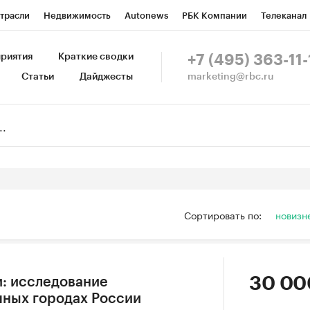
трасли
Недвижимость
Autonews
РБК Компании
Телеканал
изионеры
Национальные проекты
Город
Стиль
Крипто
Р
риятия
Краткие сводки
+7 (495) 363-11-
marketing@rbc.ru
Статьи
Дайджесты
зета
Спецпроекты СПб
Конференции СПб
Спецпроекты
Пр
Рынок наличной валюты
Сортировать по:
новизн
30 00
: исследование
пных городах России