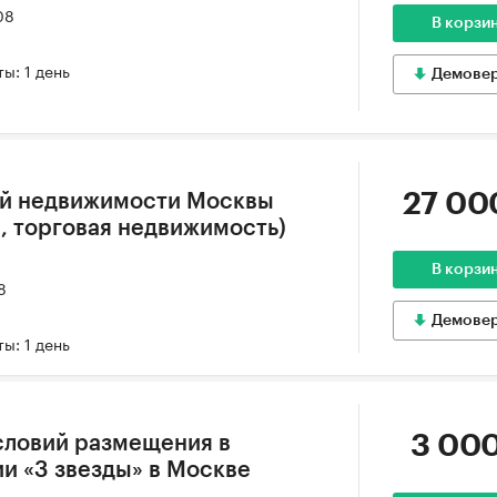
08
В корзи
ы: 1 день
Демове
27 00
й недвижимости Москвы
я, торговая недвижимость)
В корзи
8
Демове
ы: 1 день
3 000
словий размещения в
ии «3 звезды» в Москве