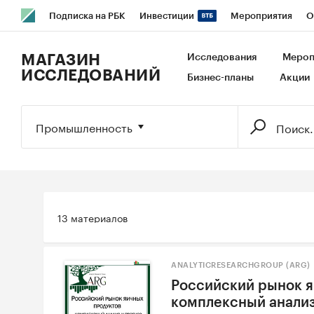
Подписка на РБК
Инвестиции
Мероприятия
О
РБК Образование
РБК Курсы
РБК Life
Тренды
В
МАГАЗИН
Исследования
Мероп
ИССЛЕДОВАНИЙ
Бизнес-планы
Акции
Исследования
Кредитные рейтинги
Франшизы
Га
Экономика
Бизнес
Технологии и медиа
Финансы
Промышленность
13 материалов
ANALYTICRESEARCHGROUP (ARG)
Российский рынок я
комплексный анализ 