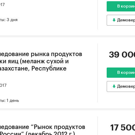
017
В корзи
ы: 3 дня
Демове
39 00
ледование рынка продуктов
ки яиц (меланж сухой и
азахстане, Республике
В корзи
2017
Демове
ы: 1 день
17 50
ледование “Рынок продуктов
России” (декабрь 2012 г.)