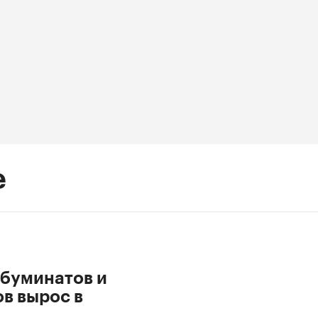
е
ьбуминатов и
в вырос в