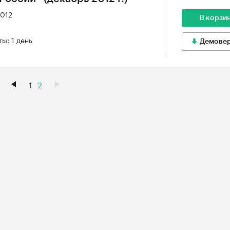
2012
В корзи
ы: 1 день
Демове
1
2