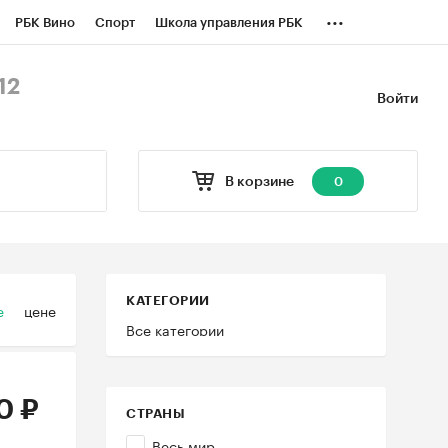
...
РБК Вино
Спорт
Школа управления РБК
БК Бизнес-среда
Дискуссионный клуб
12
Войти
оверка контрагентов
Политика
В корзине
0
КАТЕГОРИИ
е
цене
Все категории
0 ₽
СТРАНЫ
Весь мир