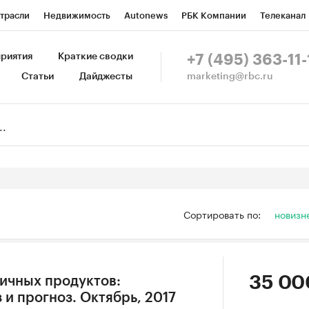
трасли
Недвижимость
Autonews
РБК Компании
Телеканал
изионеры
Национальные проекты
Город
Стиль
Крипто
Р
риятия
Краткие сводки
+7 (495) 363-11-
marketing@rbc.ru
Статьи
Дайджесты
зета
Спецпроекты СПб
Конференции СПб
Спецпроекты
Пр
Рынок наличной валюты
Сортировать по:
новизн
35 00
ичных продуктов:
и прогноз. Октябрь, 2017