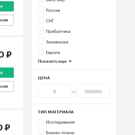
ну
Россия
СНГ
рсия
Прибалтика
Закавказье
Европа
0 ₽
Показать еще
ну
ЦЕНА
рсия
—
ТИП МАТЕРИАЛА
Исследования
0 ₽
Бизнес-планы