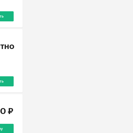
ть
тно
ть
0 ₽
ну