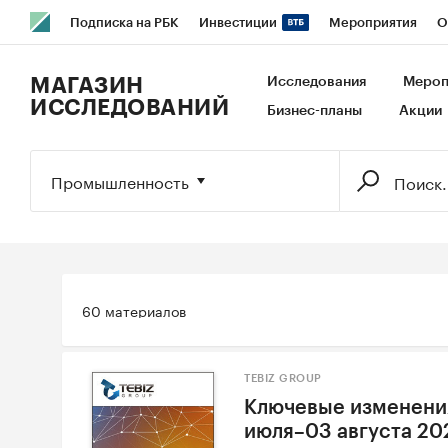
Подписка на РБК
Инвестиции
Мероприятия
О
РБК Образование
РБК Курсы
РБК Life
Тренды
В
МАГАЗИН
Исследования
Мероп
ИССЛЕДОВАНИЙ
Бизнес-планы
Акции
Исследования
Кредитные рейтинги
Франшизы
Га
Экономика
Бизнес
Технологии и медиа
Финансы
Промышленность
60 материалов
TEBIZ GROUP
Ключевые изменения
июля–03 августа 20