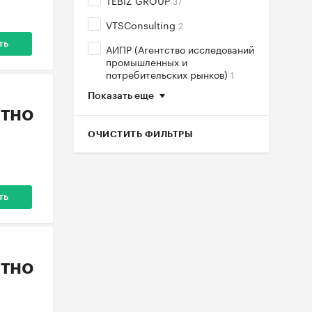
TEBIZ GROUP
37
VTSConsulting
2
ть
АИПР (Агентство исследований
промышленных и
потребительских рынков)
1
Показать еще
тно
ОЧИСТИТЬ ФИЛЬТРЫ
ть
тно