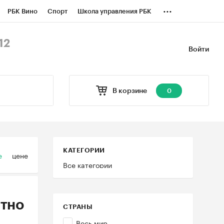
...
РБК Вино
Спорт
Школа управления РБК
БК Бизнес-среда
Дискуссионный клуб
12
Войти
оверка контрагентов
Политика
В корзине
0
КАТЕГОРИИ
е
цене
Все категории
тно
СТРАНЫ
Весь мир