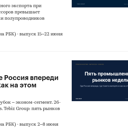
ного экспорта при
ссоров превышает
пки полупроводников
на РБК) · выпуск 15–22 июня
е Россия впереди
как на этом
убок – эконом-сегмент. 26-
. Tebiz Group: пять рынков
на РБК) · выпуск 2–8 июня