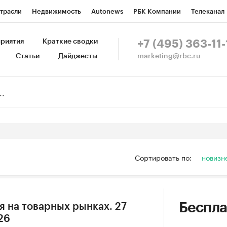
трасли
Недвижимость
Autonews
РБК Компании
Телеканал
изионеры
Национальные проекты
Город
Стиль
Крипто
Р
риятия
Краткие сводки
+7 (495) 363-11-
marketing@rbc.ru
Статьи
Дайджесты
зета
Спецпроекты СПб
Конференции СПб
Спецпроекты
Пр
Рынок наличной валюты
Сортировать по:
новизн
Беспла
 на товарных рынках. 27
26