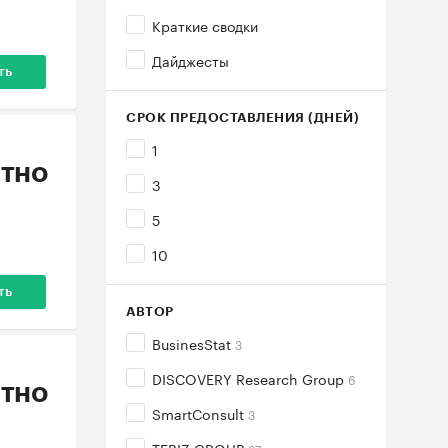
Краткие сводки
Дайджесты
ть
СРОК ПРЕДОСТАВЛЕНИЯ (ДНЕЙ)
1
тно
3
5
10
ть
АВТОР
BusinesStat
3
DISCOVERY Research Group
6
тно
SmartConsult
3