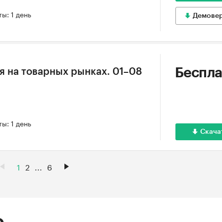
ы: 1 день
Демове
Беспла
 на товарных рынках. 01–08
ы: 1 день
Скача
1
2
...
6
е