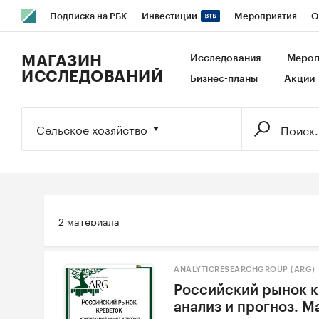
Подписка на РБК
Инвестиции
Мероприятия
О
РБК Образование
РБК Курсы
РБК Life
Тренды
В
МАГАЗИН
Исследования
Мероп
ИССЛЕДОВАНИЙ
Бизнес-планы
Акции
Исследования
Кредитные рейтинги
Франшизы
Га
Экономика
Бизнес
Технологии и медиа
Финансы
Сельское хозяйство
2 материала
ANALYTICRESEARCHGROUP (ARG)
Российский рынок 
анализ и прогноз. М