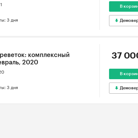
21
В корзи
ы: 3 дня
Демове
37 00
креветок: комплексный
евраль, 2020
20
В корзи
ы: 3 дня
Демове