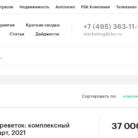
трасли
Недвижимость
Autonews
РБК Компании
Телеканал
изионеры
Национальные проекты
Город
Стиль
Крипто
Р
риятия
Краткие сводки
+7 (495) 363-11-
marketing@rbc.ru
Статьи
Дайджесты
зета
Спецпроекты СПб
Конференции СПб
Спецпроекты
Пр
Рынок наличной валюты
Сортировать по:
новизн
37 00
креветок: комплексный
арт, 2021