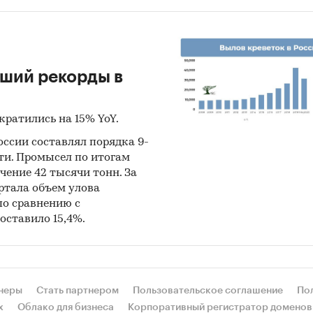
вший рекорды в
кратились на 15% YoY.
оссии составлял порядка 9-
сти. Промысел по итогам
чение 42 тысячи тонн. За
артала объем улова
по сравнению с
оставило 15,4%.
неры
Стать партнером
Пользовательское соглашение
По
х
Облако для бизнеса
Корпоративный регистратор доменов