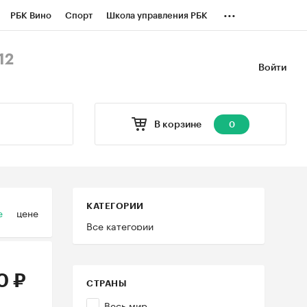
...
РБК Вино
Спорт
Школа управления РБК
БК Бизнес-среда
Дискуссионный клуб
12
Войти
оверка контрагентов
Политика
В корзине
0
КАТЕГОРИИ
е
цене
Все категории
0 ₽
СТРАНЫ
Весь мир