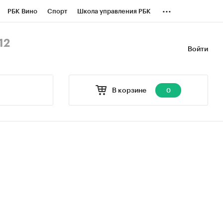
...
РБК Вино
Спорт
Школа управления РБК
БК Бизнес-среда
Дискуссионный клуб
12
Войти
оверка контрагентов
Политика
В корзине
0