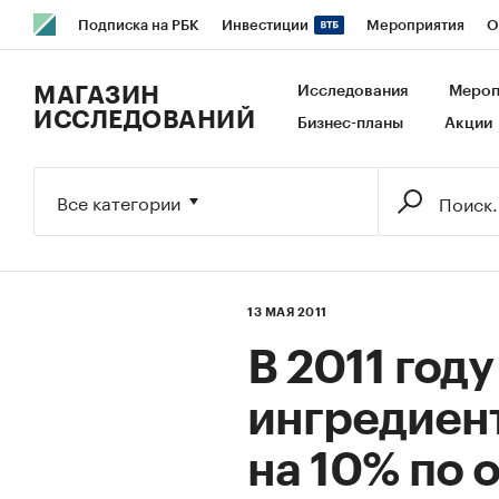
Подписка на РБК
Инвестиции
Мероприятия
О
РБК Образование
РБК Курсы
РБК Life
Тренды
В
МАГАЗИН
Исследования
Мероп
ИССЛЕДОВАНИЙ
Бизнес-планы
Акции
Исследования
Кредитные рейтинги
Франшизы
Га
Экономика
Бизнес
Технологии и медиа
Финансы
Все категории
13 МАЯ 2011
В 2011 год
ингредиен
на 10% по 