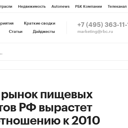
трасли
Недвижимость
Autonews
РБК Компании
Телеканал
изионеры
Национальные проекты
Город
Стиль
Крипто
Р
риятия
Краткие сводки
+7 (495) 363-11-
marketing@rbc.ru
Статьи
Дайджесты
зета
Спецпроекты СПб
Конференции СПб
Спецпроекты
Пр
Рынок наличной валюты
у рынок пищевых
тов РФ вырастет
отношению к 2010