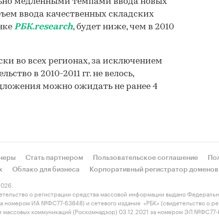
ьно медленными темпами ввода новых
бъем ввода качественных складских
енке
РБК.research
, будет ниже, чем в 2010
ски во всех регионах, за исключением
ьство в 2010-2011 гг. не велось,
дложения можно ожидать не ранее 4
неры
Стать партнером
Пользовательское соглашение
По
х
Облако для бизнеса
Корпоративный регистратор доменов
026.
етельство о регистрации средства массовой информации выдано Федеральн
 за номером ИА №ФС77-63848) и сетевого издания «РБК» (свидетельство о 
 и массовых коммуникаций (Роскомнадзор) 03.12.2021 за номером ЭЛ №ФС77