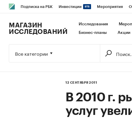
Подписка на РБК
Инвестиции
Мероприятия
О
РБК Образование
РБК Курсы
РБК Life
Тренды
В
МАГАЗИН
Исследования
Мероп
ИССЛЕДОВАНИЙ
Бизнес-планы
Акции
Исследования
Кредитные рейтинги
Франшизы
Га
Экономика
Бизнес
Технологии и медиа
Финансы
Все категории
12 СЕНТЯБРЯ 2011
В 2010 г. 
услуг увел