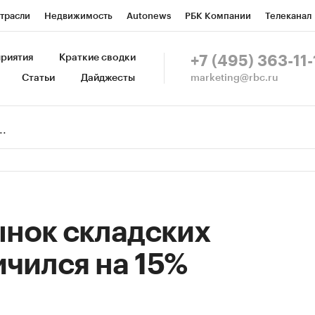
трасли
Недвижимость
Autonews
РБК Компании
Телеканал
изионеры
Национальные проекты
Город
Стиль
Крипто
Р
риятия
Краткие сводки
+7 (495) 363-11-
marketing@rbc.ru
Статьи
Дайджесты
зета
Спецпроекты СПб
Конференции СПб
Спецпроекты
Пр
Рынок наличной валюты
рынок складских
ичился на 15%