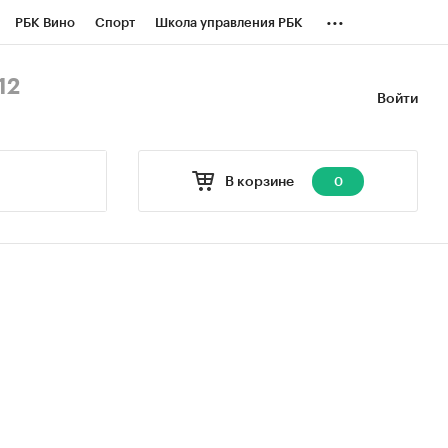
...
РБК Вино
Спорт
Школа управления РБК
БК Бизнес-среда
Дискуссионный клуб
12
Войти
оверка контрагентов
Политика
В корзине
0