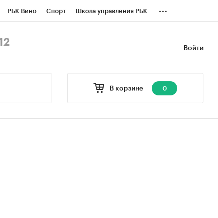
...
РБК Вино
Спорт
Школа управления РБК
БК Бизнес-среда
Дискуссионный клуб
12
Войти
оверка контрагентов
Политика
В корзине
0