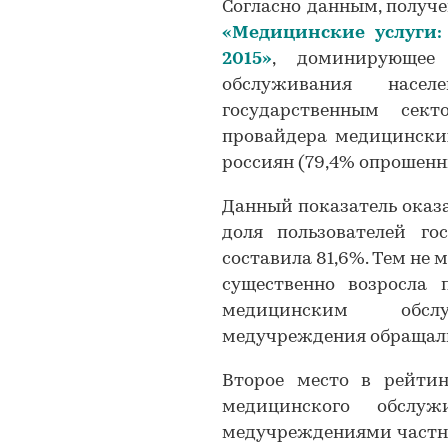
Согласно данным, получ
«
Медицинские услуги:
2015
»
, доминирующее
обслуживания насел
государственным сек
провайдера медицински
россиян (79,4% опрошенн
Данный показатель оказа
доля пользователей го
составила 81,6%. Тем не 
существенно возросла 
медицинским обсл
медучреждения обращали
Второе место в рейтин
медицинского обслуж
медучреждениями частно