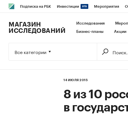
Подписка на РБК
Инвестиции
Мероприятия
О
РБК Образование
РБК Курсы
РБК Life
Тренды
В
МАГАЗИН
Исследования
Мероп
ИССЛЕДОВАНИЙ
Бизнес-планы
Акции
Исследования
Кредитные рейтинги
Франшизы
Га
Экономика
Бизнес
Технологии и медиа
Финансы
Все категории
14 ИЮЛЯ 2015
8 из 10 ро
в государс