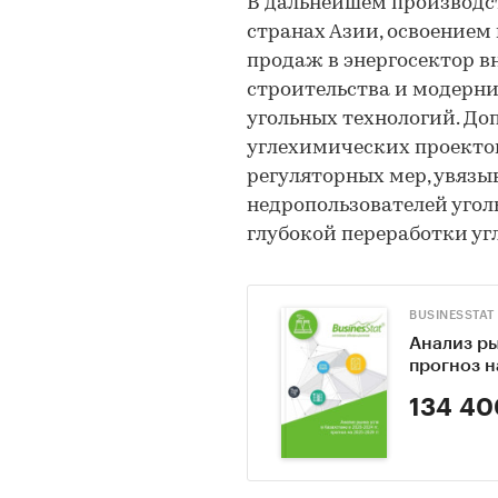
В дальнейшем производст
странах Азии, освоением
продаж в энергосектор 
строительства и модерни
угольных технологий. Д
углехимических проекто
регуляторных мер, увяз
недропользователей уго
глубокой переработки угл
BUSINESSTAT
Анализ ры
прогноз н
134 40