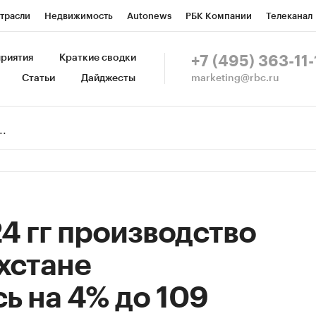
трасли
Недвижимость
Autonews
РБК Компании
Телеканал
изионеры
Национальные проекты
Город
Стиль
Крипто
Р
риятия
Краткие сводки
+7 (495) 363-11-
marketing@rbc.ru
Статьи
Дайджесты
зета
Спецпроекты СПб
Конференции СПб
Спецпроекты
Пр
Рынок наличной валюты
4 гг производство
ахстане
ь на 4% до 109