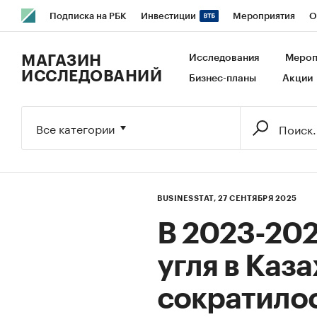
Подписка на РБК
Инвестиции
Мероприятия
О
РБК Образование
РБК Курсы
РБК Life
Тренды
В
МАГАЗИН
Исследования
Мероп
ИССЛЕДОВАНИЙ
Бизнес-планы
Акции
Исследования
Кредитные рейтинги
Франшизы
Га
Экономика
Бизнес
Технологии и медиа
Финансы
Все категории
BUSINESSTAT,
27 СЕНТЯБРЯ 2025
В 2023-202
угля в Каз
сократилос