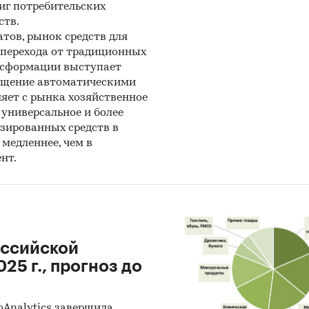
иг потребительских
ств.
тов, рынок средств для
и перехода от традиционных
нсформации выступает
нащение автоматическими
яет с рынка хозяйственное
универсальное и более
зированных средств в
медленнее, чем в
нт.
оссийской
25 г., прогноз до
oAnalytics завершила