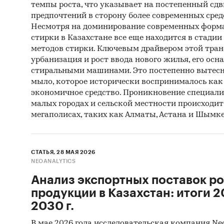
темпы роста, что указывает на постепенный сдв
предпочтений в сторону более современных сред
Несмотря на доминирование современных форма
стирки в Казахстане все еще находится в стади
методов стирки. Ключевым драйвером этой тра
урбанизация и рост ввода нового жилья, его ос
стиральными машинами. Это постепенно вытесн
мыло, которое исторически воспринималось как 
экономичное средство. Проникновение специали
малых городах и сельской местности происходит 
мегаполисах, таких как Алматы, Астана и Шымке
СТАТЬЯ, 28 МАЯ 2026
NEOANALYTICS
Анализ экспортных поставок р
продукции в Казахстан: итоги 20
2030 г.
В мае 2026 года исследовательская компания Ne