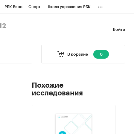
...
РБК Вино
Спорт
Школа управления РБК
БК Бизнес-среда
Дискуссионный клуб
12
Войти
оверка контрагентов
Политика
В корзине
0
Похожие
исследования