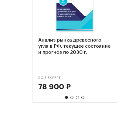
Анализ рынка древесного
Цены
Марк
Анал
угля в РФ, текущее состояние
дина
иссл
Казах
и прогноз по 2030 г.
инфл
каме
Пока
2024
отощ
окру
РФ, 2
ROIF EXPERT
ЭКСПР
TEBIZ
78 900 ₽
55 
75 
79 