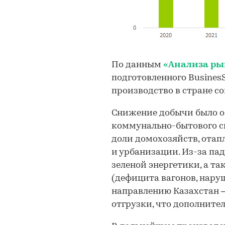
По данным
«Анализа ры
подготовленного BusinesSta
производство в стране со
Снижение добычи было о
коммунально-бытового сп
доли домохозяйств, отап
и урбанизации. Из-за пад
зеленой энергетики, а т
(дефицита вагонов, нару
направлению Казахстан –
отгрузки, что дополнител