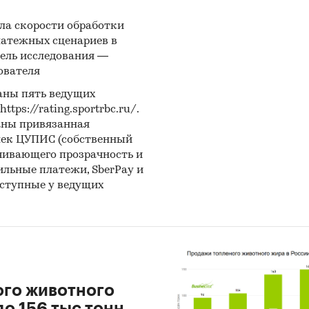
ла скорости обработки
латежных сценариев в
ель исследования —
ователя
аны пять ведущих
ps://rating.sportrbc.ru/.
аны привязанная
лек ЦУПИС (собственный
чивающего прозрачность и
бильные платежи, SberPay и
оступные у ведущих
ого животного
о 156 тыс тонн.