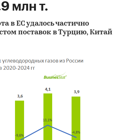
9 млн т.
а в ЕС удалось частично
стом поставок в Турцию, Китай
Анализ рынка пере
(пропан-бутан) в 
ТК Т-50 в России в
(8 мес.) гг.
DISCOVERY RESEARCH G
100 000 ₽