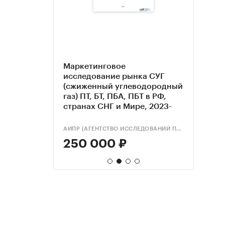
возок СУГ
Маркетинговое
Анал
Анал
40-футовых
исследование рынка СУГ
топл
насо
 2022-2024
(сжиженный углеводородный
для С
топл
газ) ПТ, БТ, ПБА, ПБТ в РФ,
СУГ в
странах СНГ и Мире, 2023-
2024 гг.
ROUP
АИПР (АГЕНТСТВО ИССЛЕДОВАНИЙ ПРОМЫШЛЕННЫХ И ПОТРЕБИТЕЛЬСКИХ РЫНКОВ)
DISCO
DISCO
250 000 ₽
80 
80 