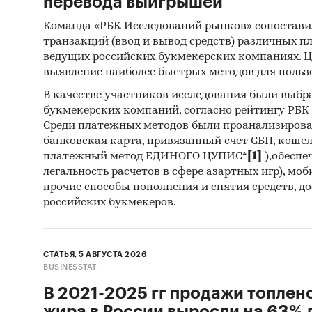
перевода выигрышей
Команда «РБК Исследований рынков» сопостави
транзакций (ввод и вывод средств) различных п
ведущих российских букмекерских компаниях. Ц
выявление наиболее быстрых методов для польз
В качестве участников исследования были выбр
букмекерских компаний, согласно рейтингу РБК htt
Среди платежных методов были проанализиров
банковская карта, привязанный счет СБП, коше
платежный метод ЕДИНОГО ЦУПИС*
[1]
),обеспе
легальность расчетов в сфере азартных игр), мо
прочие способы пополнения и снятия средств, д
российских букмекеров.
СТАТЬЯ, 5 АВГУСТА 2026
BUSINESSTAT
В 2021-2025 гг продажи топлен
жира в России выросли на 63% д