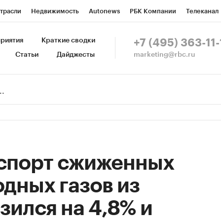
трасли
Недвижимость
Autonews
РБК Компании
Телеканал
изионеры
Национальные проекты
Город
Стиль
Крипто
Р
риятия
Краткие сводки
+7 (495) 363-11-
marketing@rbc.ru
Статьи
Дайджесты
зета
Спецпроекты СПб
Конференции СПб
Спецпроекты
Пр
Рынок наличной валюты
кспорт сжиженных
дных газов из
зился на 4,8% и