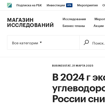
Подписка на РБК
Инвестиции
Мероприятия
О
РБК Образование
РБК Курсы
РБК Life
Тренды
В
МАГАЗИН
Исследования
Мероп
ИССЛЕДОВАНИЙ
Бизнес-планы
Акции
Исследования
Кредитные рейтинги
Франшизы
Га
Экономика
Бизнес
Технологии и медиа
Финансы
Все категории
BUSINESSTAT,
21 МАРТА 2025
В 2024 г э
углеводоро
России сни