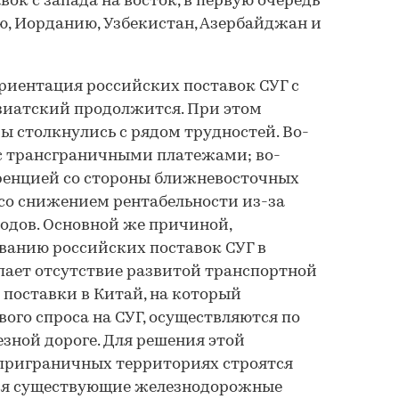
ок с запада на восток, в первую очередь
ю, Иорданию, Узбекистан, Азербайджан и
риентация российских поставок СУГ с
зиатский продолжится. При этом
ы столкнулись с рядом трудностей. Во-
 с трансграничными платежами; во-
уренцией со стороны ближневосточных
 со снижением рентабельности из-за
одов. Основной же причиной,
анию российских поставок СУГ в
пает отсутствие развитой транспортной
 поставки в Китай, на который
ого спроса на СУГ, осуществляются по
зной дороге. Для решения этой
 приграничных территориях строятся
ся существующие железнодорожные