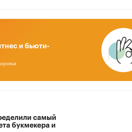
тнес и бьюти-
доровья
ределили самый
ета букмекера и