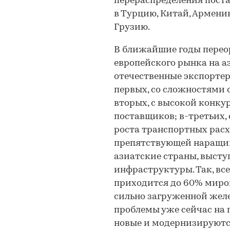
перераспределения постав
в Турцию, Китай, Армени
Грузию.
В ближайшие годы перео
европейского рынка на а
отечественные экспортер
первых, со сложностями
вторых, с высокой конк
поставщиков; в-третьих,
роста транспортных расх
препятствующей наращив
азиатские страны, высту
инфраструктуры. Так, все
приходится до 60% миров
сильно загруженной желе
проблемы уже сейчас на
новые и модернизируют