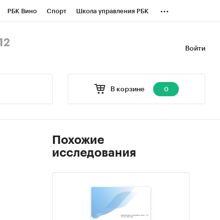
...
РБК Вино
Спорт
Школа управления РБК
БК Бизнес-среда
Дискуссионный клуб
12
Войти
оверка контрагентов
Политика
В корзине
0
Похожие
исследования