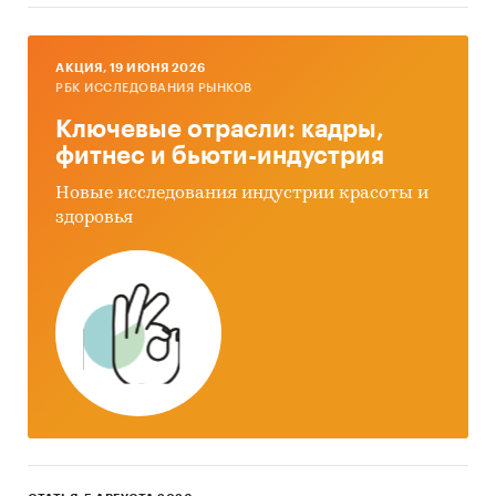
AКЦИЯ, 19 ИЮНЯ 2026
РБК ИССЛЕДОВАНИЯ РЫНКОВ
Ключевые отрасли: кадры,
фитнес и бьюти-индустрия
Новые исследования индустрии красоты и
здоровья