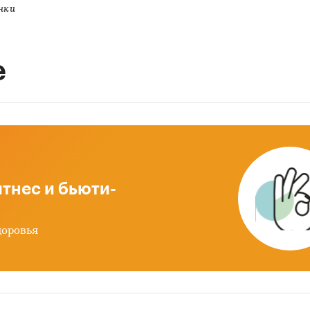
нки
е
тнес и бьюти-
доровья