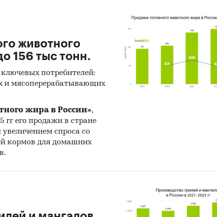
ого животного
о 156 тыс тонн.
 ключевых потребителей:
х и мясоперерабатывающих
тного жира в России»
,
25 гг его продажи в стране
н увеличением спроса со
ей кормов для домашних
в.
илей и мангалов