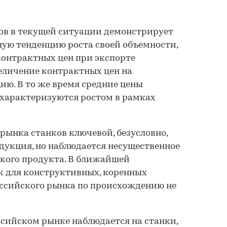
ов в текущей ситуации демонстрирует
ую тенденцию роста своей объемности,
контрактных цен при экспорте
Анализ рынка тока
еличение контрактных цен на
карусельных станк
ю. В то же время средние цены
России - 2026. Пок
 характеризуются ростом в рамках
прогнозы
TEBIZ GROUP
 рынка станков ключевой, безусловно,
109 800 ₽
дукция, но наблюдается несущественное
ского продукта. В ближайшей
к для конструктивных, коренных
ссийского рынка по происхождению не
сийском рынке наблюдается на станки,