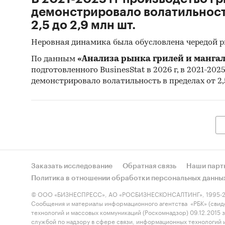
демонстрировало волатильность
2,5 до 2,9 млн шт.
Неровная динамика была обусловлена чередой 
По данным
«Анализа рынка грилей и мангал
подготовленного BusinesStat в 2026 г, в 2021-202
демонстрировало волатильность в пределах от 2,5
Заказать исследование
Обратная связь
Наши парт
Политика в отношении обработки персональных данны
© ООО «БИЗНЕСПРЕСС», АО «РОСБИЗНЕСКОНСАЛТИНГ», 1995-2
Сообщения и материалы информационного агентства «РБК» (свид
технологий и массовых коммуникаций (Роскомнадзор) 09.12.2015
службой по надзору в сфере связи, информационных технологий