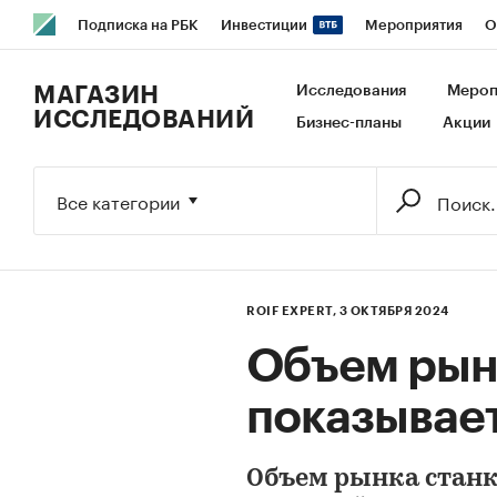
Подписка на РБК
Инвестиции
Мероприятия
О
РБК Образование
РБК Курсы
РБК Life
Тренды
В
МАГАЗИН
Исследования
Мероп
ИССЛЕДОВАНИЙ
Бизнес-планы
Акции
Исследования
Кредитные рейтинги
Франшизы
Га
Экономика
Бизнес
Технологии и медиа
Финансы
Все категории
ROIF EXPERT,
3 ОКТЯБРЯ 2024
Объем рын
показывает
Объем рынка станк