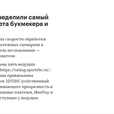
ределили самый
ета букмекера и
ла скорости обработки
латежных сценариев в
ель исследования —
ователя
аны пять ведущих
ps://rating.sportrbc.ru/.
аны привязанная
лек ЦУПИС (собственный
чивающего прозрачность и
бильные платежи, SberPay и
оступные у ведущих