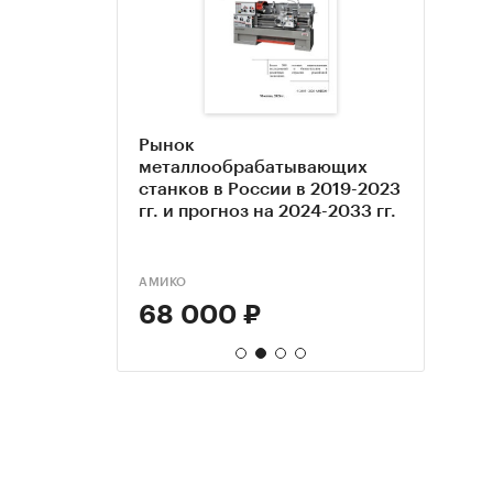
рно-
Рынок
Анал
Анал
ов в
металлообрабатывающих
прод
станк
азатели и
станков в России в 2019-2023
(авт
Пока
гг. и прогноз на 2024-2033 гг.
точен
2024 
АМИКО
DISCO
TEBIZ
68 000 ₽
90 
99 