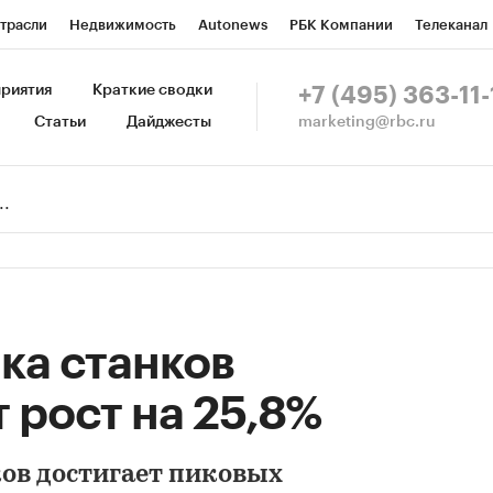
трасли
Недвижимость
Autonews
РБК Компании
Телеканал
изионеры
Национальные проекты
Город
Стиль
Крипто
Р
риятия
Краткие сводки
+7 (495) 363-11-
marketing@rbc.ru
Статьи
Дайджесты
зета
Спецпроекты СПб
Конференции СПб
Спецпроекты
Пр
Рынок наличной валюты
ка станков
 рост на 25,8%
ов достигает пиковых