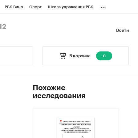
...
РБК Вино
Спорт
Школа управления РБК
БК Бизнес-среда
Дискуссионный клуб
12
Войти
оверка контрагентов
Политика
В корзине
0
Похожие
исследования