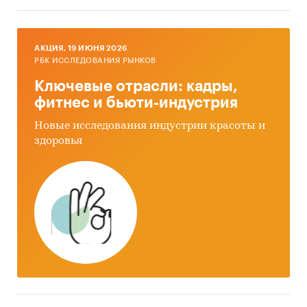
AКЦИЯ, 19 ИЮНЯ 2026
РБК ИССЛЕДОВАНИЯ РЫНКОВ
Ключевые отрасли: кадры,
фитнес и бьюти-индустрия
Новые исследования индустрии красоты и
здоровья