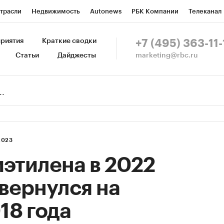
трасли
Недвижимость
Autonews
РБК Компании
Телеканал
изионеры
Национальные проекты
Город
Стиль
Крипто
Р
риятия
Краткие сводки
+7 (495) 363-11-
marketing@rbc.ru
Статьи
Дайджесты
зета
Спецпроекты СПб
Конференции СПб
Спецпроекты
Пр
Рынок наличной валюты
2023
этилена в 2022
 вернулся на
18 года