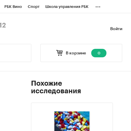
...
РБК Вино
Спорт
Школа управления РБК
БК Бизнес-среда
Дискуссионный клуб
12
Войти
оверка контрагентов
Политика
В корзине
0
Похожие
исследования