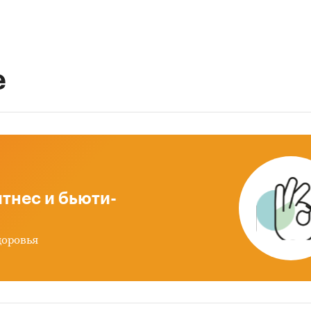
е
тнес и бьюти-
доровья