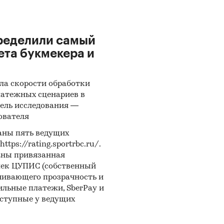
ределили самый
ета букмекера и
ла скорости обработки
латежных сценариев в
ель исследования —
ователя
аны пять ведущих
ps://rating.sportrbc.ru/.
аны привязанная
лек ЦУПИС (собственный
чивающего прозрачность и
бильные платежи, SberPay и
оступные у ведущих