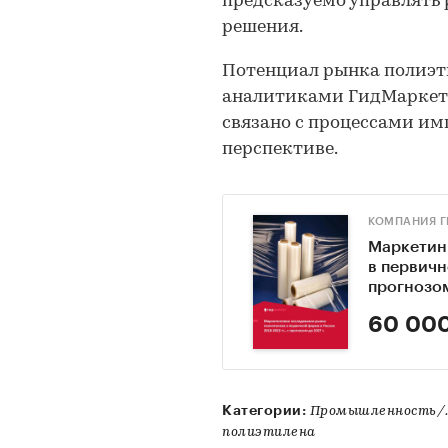
предсказуемо управлять
решения.
Потенциал рынка полиэт
аналитиками ГидМаркет в 
связано с процессами и
перспективе.
КОМПАНИЯ Г
Маркетин
в первичн
прогнозом
60 000
Категории:
Промышленность/..
полиэтилена