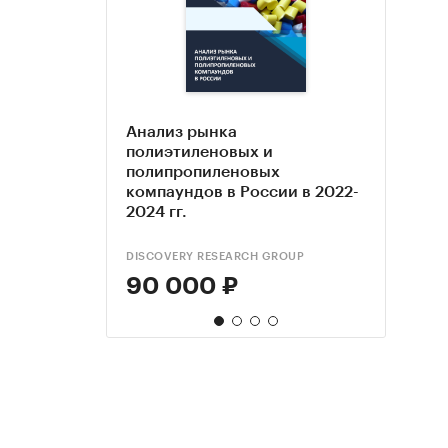
Анализ рынка
Анал
Марк
Марк
полиэтиленовых и
РФ, 
иссл
иссл
полипропиленовых
прогн
поли
поли
компаундов в России в 2022-
разб
форме
2024 гг.
с про
DISCOVERY RESEARCH GROUP
ROIF E
КОМПА
90 000 ₽
81 
80 
29