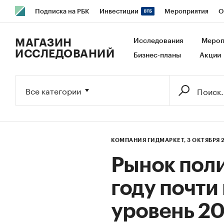
Подписка на РБК
Инвестиции
Мероприятия
О
РБК Образование
РБК Курсы
РБК Life
Тренды
В
МАГАЗИН
Исследования
Мероп
ИССЛЕДОВАНИЙ
Бизнес-планы
Акции
Исследования
Кредитные рейтинги
Франшизы
Га
Экономика
Бизнес
Технологии и медиа
Финансы
Все категории
КОМПАНИЯ ГИДМАРКЕТ,
3 ОКТЯБРЯ 
Рынок поли
году почти
уровень 20