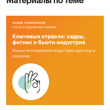
Материалы по теме
AКЦИЯ, 19 ИЮНЯ 2026
РБК ИССЛЕДОВАНИЯ РЫНКОВ
Ключевые отрасли: кадры,
фитнес и бьюти-индустрия
Новые исследования индустрии красоты и
здоровья