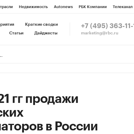
трасли
Недвижимость
Autonews
РБК Компании
Телеканал
изионеры
Национальные проекты
Город
Стиль
Крипто
Р
риятия
Краткие сводки
+7 (495) 363-11-
marketing@rbc.ru
Статьи
Дайджесты
зета
Спецпроекты СПб
Конференции СПб
Спецпроекты
Пр
Рынок наличной валюты
21 гг продажи
ских
аторов в России