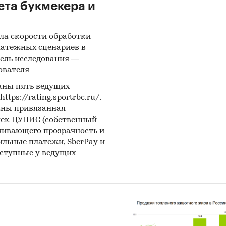
ета букмекера и
ла скорости обработки
латежных сценариев в
ель исследования —
ователя
аны пять ведущих
ps://rating.sportrbc.ru/.
аны привязанная
лек ЦУПИС (собственный
чивающего прозрачность и
бильные платежи, SberPay и
оступные у ведущих