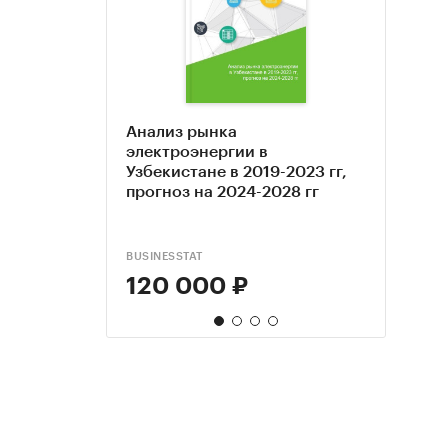
Анализ рынка
Марк
Марк
Анал
электроэнергии в
иссл
иссл
тран
Узбекистане в 2019-2023 гг,
элек
счет
2015-
прогноз на 2024-2028 гг
2016-
Росси
коро
2022-
до 20
2020
BUSINESSTAT
ТК С
КОМПА
BUSINE
120 000 ₽
95 
199
85 