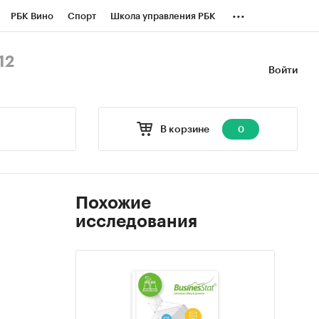
...
РБК Вино
Спорт
Школа управления РБК
БК Бизнес-среда
Дискуссионный клуб
12
Войти
оверка контрагентов
Политика
В корзине
0
Похожие
исследования