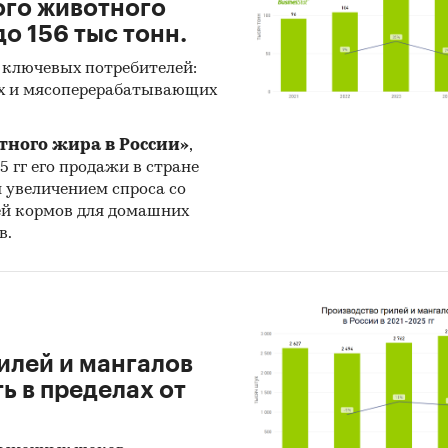
ого животного
о 156 тыс тонн.
 ключевых потребителей:
х и мясоперерабатывающих
тного жира в России»
,
25 гг его продажи в стране
н увеличением спроса со
ей кормов для домашних
в.
илей и мангалов
 в пределах от