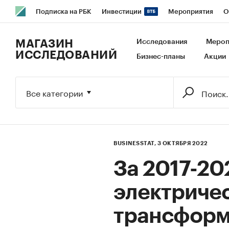
Подписка на РБК
Инвестиции
Мероприятия
О
РБК Образование
РБК Курсы
РБК Life
Тренды
В
МАГАЗИН
Исследования
Мероп
ИССЛЕДОВАНИЙ
Бизнес-планы
Акции
Исследования
Кредитные рейтинги
Франшизы
Га
Экономика
Бизнес
Технологии и медиа
Финансы
Все категории
BUSINESSTAT,
3 ОКТЯБРЯ 2022
За 2017-20
электриче
трансформ