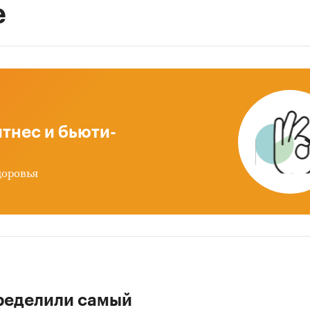
е
тнес и бьюти-
доровья
ределили самый