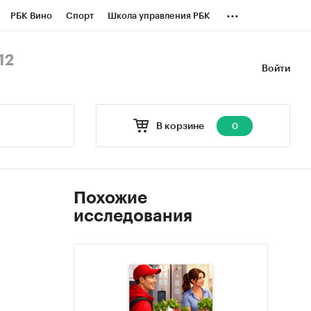
...
РБК Вино
Спорт
Школа управления РБК
БК Бизнес-среда
Дискуссионный клуб
12
Войти
оверка контрагентов
Политика
В корзине
0
Похожие
исследования