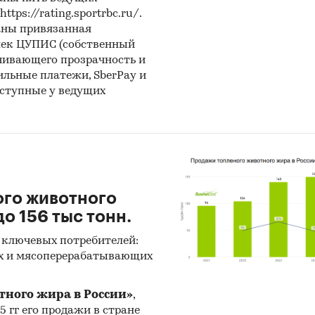
ps://rating.sportrbc.ru/.
аны привязанная
лек ЦУПИС (собственный
чивающего прозрачность и
бильные платежи, SberPay и
оступные у ведущих
ого животного
о 156 тыс тонн.
 ключевых потребителей:
х и мясоперерабатывающих
тного жира в России»
,
25 гг его продажи в стране