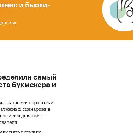
тнес и бьюти-
доровья
ределили самый
ета букмекера и
ла скорости обработки
латежных сценариев в
ель исследования —
ователя
аны пять ведущих