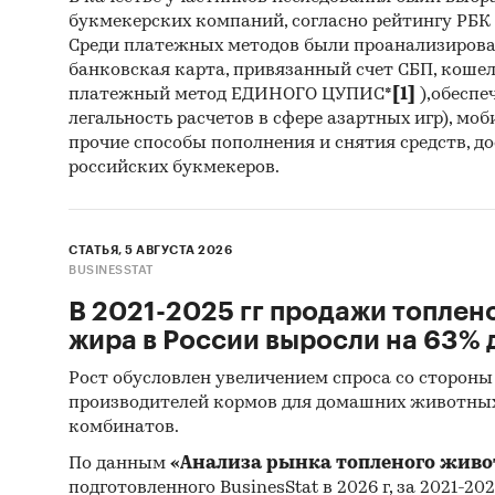
букмекерских компаний, согласно рейтингу РБК htt
Среди платежных методов были проанализиров
банковская карта, привязанный счет СБП, коше
платежный метод ЕДИНОГО ЦУПИС*
[1]
),обеспе
легальность расчетов в сфере азартных игр), мо
прочие способы пополнения и снятия средств, д
российских букмекеров.
СТАТЬЯ, 5 АВГУСТА 2026
BUSINESSTAT
В 2021-2025 гг продажи топлен
жира в России выросли на 63% д
Рост обусловлен увеличением спроса со стороны
производителей кормов для домашних животны
комбинатов.
По данным
«Анализа рынка топленого живо
подготовленного BusinesStat в 2026 г, за 2021-20