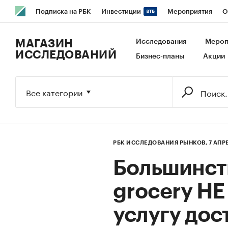
Подписка на РБК
Инвестиции
Мероприятия
О
РБК Образование
РБК Курсы
РБК Life
Тренды
В
МАГАЗИН
Исследования
Мероп
ИССЛЕДОВАНИЙ
Бизнес-планы
Акции
Исследования
Кредитные рейтинги
Франшизы
Га
Экономика
Бизнес
Технологии и медиа
Финансы
Все категории
РБК ИССЛЕДОВАНИЯ РЫНКОВ,
7 АПР
Большинств
grocery НЕ
услугу дос