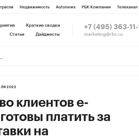
трасли
Недвижимость
Autonews
РБК Компании
Телеканал
изионеры
Национальные проекты
Город
Стиль
Крипто
Р
риятия
Краткие сводки
+7 (495) 363-11-
marketing@rbc.ru
Статьи
Дайджесты
зета
Спецпроекты СПб
Конференции СПб
Спецпроекты
Пр
Рынок наличной валюты
ЕЛЯ 2022
о клиентов e-
 готовы платить за
тавки на