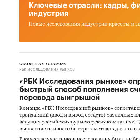
Ключевые отрасли: кадры, фи
индустрия
Новые исследования индустрии красоты и з
СТАТЬЯ, 5 АВГУСТА 2026
РБК ИССЛЕДОВАНИЯ РЫНКОВ
«РБК Исследования рынков» оп
быстрый способ пополнения сч
перевода выигрышей
Команда «РБК Исследований рынков» сопостави
транзакций (ввод и вывод средств) различных п
ведущих российских букмекерских компаниях. Ц
выявление наиболее быстрых методов для польз
В качестве участников исследования были выбр