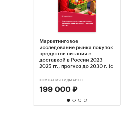
Маркетинговое
Марк
Бизн
Прод
исследование рынка покупок
иссл
прод
марк
продуктов питания с
прод
моде
доставкой в России 2023-
дост
2025 гг., прогноз до 2030 г. (с
Моск
обновлением)
2025 
обно
КОМПАНИЯ ГИДМАРКЕТ
КОМПА
АМИК
РБК И
199 000 ₽
199
39 
55 