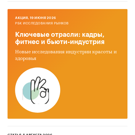
AКЦИЯ, 19 ИЮНЯ 2026
РБК ИССЛЕДОВАНИЯ РЫНКОВ
Ключевые отрасли: кадры,
фитнес и бьюти-индустрия
Новые исследования индустрии красоты и
здоровья