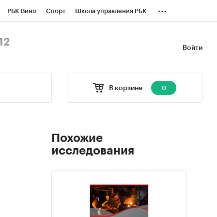
...
РБК Вино
Спорт
Школа управления РБК
БК Бизнес-среда
Дискуссионный клуб
12
Войти
оверка контрагентов
Политика
В корзине
0
Похожие
исследования