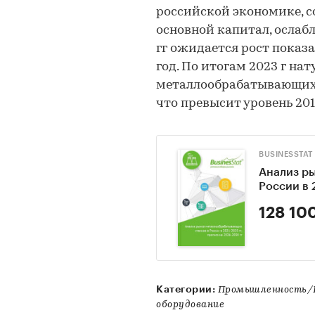
российской экономике, 
основной капитал, ослаб
гг ожидается рост показ
год. По итогам 2023 г н
металлообрабатывающих с
что превысит уровень 2018
BUSINESSTAT
Анализ р
России в 
128 10
Категории:
Промышленность/П
оборудование