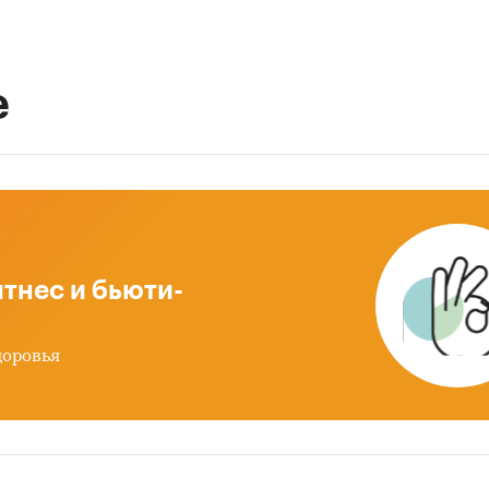
е
тнес и бьюти-
доровья