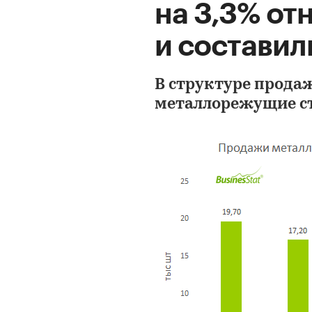
на 3,3% от
и составили
В структуре прода
металлорежущие с