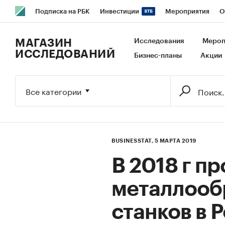
Подписка на РБК
Инвестиции
Мероприятия
О
РБК Образование
РБК Курсы
РБК Life
Тренды
В
МАГАЗИН
Исследования
Мероп
ИССЛЕДОВАНИЙ
Бизнес-планы
Акции
Исследования
Кредитные рейтинги
Франшизы
Га
Экономика
Бизнес
Технологии и медиа
Финансы
Все категории
BUSINESSTAT,
5 МАРТА 2019
В 2018 г п
металлоо
станков в 