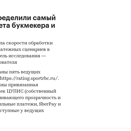
ределили самый
ета букмекера и
ла скорости обработки
латежных сценариев в
ель исследования —
ователя
аны пять ведущих
ps://rating.sportrbc.ru/.
аны привязанная
лек ЦУПИС (собственный
чивающего прозрачность и
бильные платежи, SberPay и
оступные у ведущих