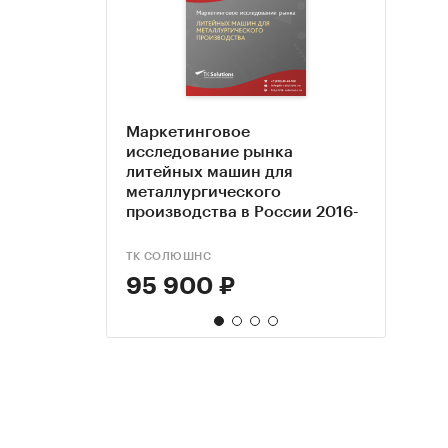
Маркетинговое
Анал
Росс
Анал
исследование рынка
мета
аффин
комп
литейных машин для
обор
прогн
мета
металлургического
2021
обор
производства в России 2016-
2022 гг. Прогноз на 2022-
2026 гг. Август 2022.
ТК СОЛЮШНС
TEBIZ
NEOAN
DISCO
95 900 ₽
89 
50 
70 