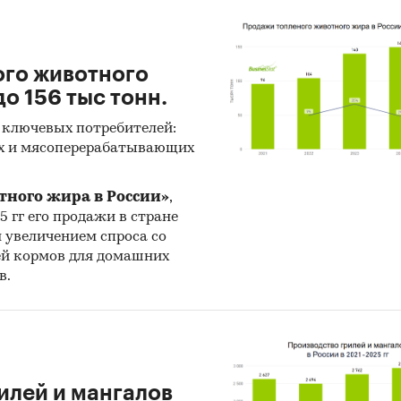
ого животного
о 156 тыс тонн.
 ключевых потребителей:
х и мясоперерабатывающих
тного жира в России»
,
25 гг его продажи в стране
н увеличением спроса со
ей кормов для домашних
в.
илей и мангалов