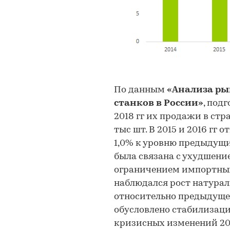
По данным
«Анализа р
станков в России»
, подг
2018 гг их продажи в стра
тыс шт. В 2015 и 2016 гг
1,0% к уровню предыдущи
была связана с ухудшени
ограничением импортных 
наблюдался рост натурал
относительно предыдущег
обусловлено стабилизац
кризисных изменений 201