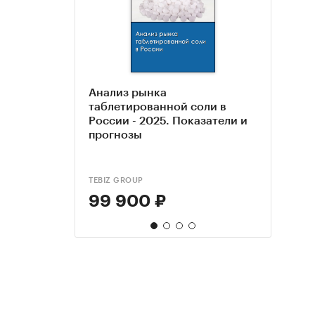
Анализ рынка
Анал
Анал
Анал
таблетированной соли в
выва
моло
в РФ
России - 2025. Показатели и
Росси
соли)
прогн
прогнозы
гг.
разб
TEBIZ GROUP
DISCO
DISCO
ROIF E
99 900 ₽
85 
85 
47 