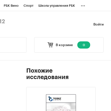
...
РБК Вино
Спорт
Школа управления РБК
БК Бизнес-среда
Дискуссионный клуб
12
Войти
оверка контрагентов
Политика
В корзине
0
Похожие
исследования