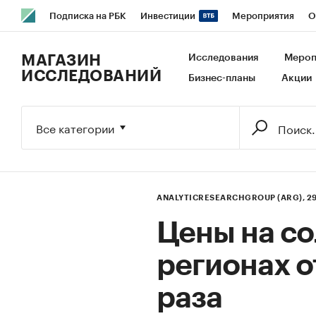
Подписка на РБК
Инвестиции
Мероприятия
О
РБК Образование
РБК Курсы
РБК Life
Тренды
В
МАГАЗИН
Исследования
Мероп
ИССЛЕДОВАНИЙ
Бизнес-планы
Акции
Исследования
Кредитные рейтинги
Франшизы
Га
Экономика
Бизнес
Технологии и медиа
Финансы
Все категории
ANALYTICRESEARCHGROUP (ARG),
2
Цены на со
регионах о
раза