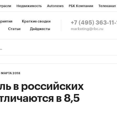
трасли
Недвижимость
Autonews
РБК Компании
Телеканал
изионеры
Национальные проекты
Город
Стиль
Крипто
Р
риятия
Краткие сводки
+7 (495) 363-11-
marketing@rbc.ru
Статьи
Дайджесты
зета
Спецпроекты СПб
Конференции СПб
Спецпроекты
Пр
Рынок наличной валюты
9 МАРТА 2018
ль в российских
тличаются в 8,5