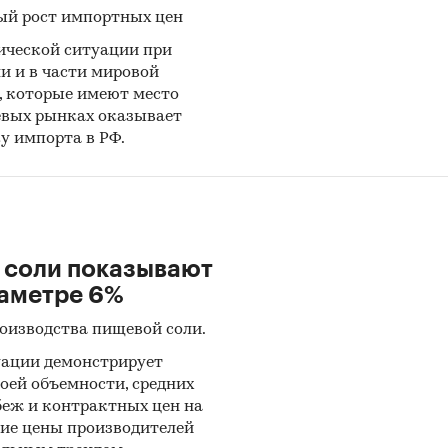
ый рост импортных цен
ической ситуации при
и и в части мировой
, которые имеют место
ьевых рынках оказывает
у импорта в РФ.
 соли показывают
аметре 6%
оизводства пищевой соли.
уации демонстрирует
оей объемности, средних
беж и контрактных цен на
ние цены производителей