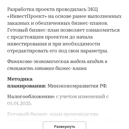
Разработка проекта проводилась ЭКЦ
«ИнвестПроект» на основе ранее выполненных
заказных и обезличенных бизнес-планов.
Готовый бизнес-план позволяет ознакомиться
с предстоящим проектом до начала
инвестирования и при необходимости
отредактировать его под свои параметры.
Финансово-экономическая модель входит в
стоимость готового бизнес-плана
Методика
планирования:
Минэкономразвития РФ.
Налогообложение:
с учетом изменений с
01.01.2025.
Готовый бизнес-план производства
комбикормов
содержит:
142
страницы,
45
таблиц
Развернуть
и
5
рисунков, а также фин. модель
23
вкладки.