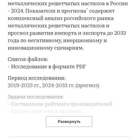
металлических решетчатых настилов в России
- 2024. Показатели и прогнозы` содержит
комплексный анализ российского рынка
металлических решетчатых настилов и
прогноз развития импорта и экспорта до 2033
года по негативному, инерционному и
инновационному сценариям.
Список файлов:
- Исследование в формате PDF
Период исследования:
2019-2023 гг., 2024-2033 гг. (прогноз)
Задачи исследования:
- Составление рейтинга производителей
- Анализ импорта и экспорта
Развернуть
В разделе `Ведущие производители`
рассмотрены компании: