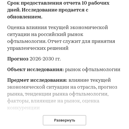
Срок предоставления отчета 10 рабочих
дней. Исследование продается с
обновлением.
Оценка влияния текущей экономической
ситуации на российский рынок
офтальмологии. Отчет служит для принятия
управленческих решений
Прогноз
2026-2030 гг.
Объект исследования:
рынок офтальмологии
Предмет исследования:
влияние текущей
экономической ситуации на отрасль, прогноз
рынка, тенденции рынка офтальмологии,
факторы, влияющие на рынок, оценка
конкуренции
Анализ и прогноз рынка офтальмологии
Развернуть
выполнен по рынку в целом, без выделения его