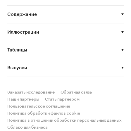
сегментов или изучения отдельных его
сегментов.
Содержание
Цель исследования:
анализ и прогноз
развития рынка офтальмологии
Иллюстрации
Задачи исследования:
Таблицы
Описание состояния рынка офтальмологии
Оценка объема рынка офтальмологии
Выпуски
STEP-анализ факторов, влияющих на рынок
офтальмологии
Описание основных конкурентов
Заказать исследование
Обратная связь
Оценка текущих тенденций и перспектив
Наши партнеры
Стать партнером
развития рынка
Пользовательское соглашение
Политика обработки файлов cookie
Анализ влияния кризисов на отрасль
Политика в отношении обработки персональных данных
Составление прогноза развития рынка до
Облако для бизнеса
2030 г.