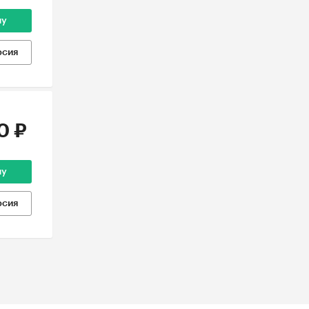
ну
рсия
0 ₽
ну
рсия