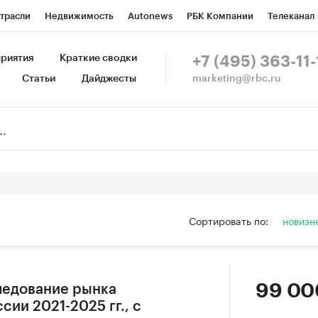
трасли
Недвижимость
Autonews
РБК Компании
Телеканал
изионеры
Национальные проекты
Город
Стиль
Крипто
Р
риятия
Краткие сводки
+7 (495) 363-11-
marketing@rbc.ru
Статьи
Дайджесты
зета
Спецпроекты СПб
Конференции СПб
Спецпроекты
Пр
Рынок наличной валюты
Сортировать по:
новизн
99 00
ледование рынка
сии 2021-2025 гг., с