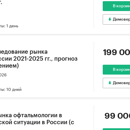
.
В корзи
Демове
ы: 1 день
199 00
ледование рынка
сии 2021-2025 гг., прогноз
лением)
В корзи
2026
Демове
ы: 10 дней
99 00
ынка офтальмологии в
кой ситуации в России (с