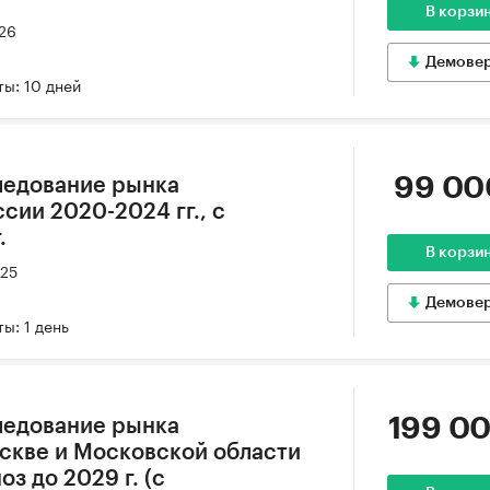
В корзи
026
Демове
ы: 10 дней
99 00
ледование рынка
сии 2020-2024 гг., с
.
В корзи
025
Демове
ы: 1 день
199 00
ледование рынка
скве и Московской области
оз до 2029 г. (с