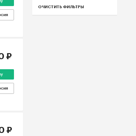
ну
ОЧИСТИТЬ ФИЛЬТРЫ
рсия
0 ₽
ну
рсия
0 ₽