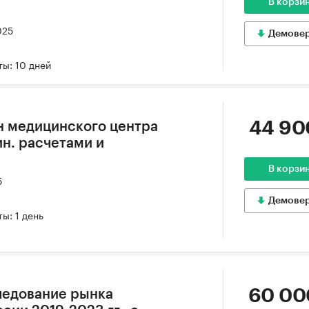
В корзи
025
Демове
ы: 10 дней
44 90
н медицинского центра
ин. расчетами и
В корзи
5
Демове
ы: 1 день
60 00
ледование рынка