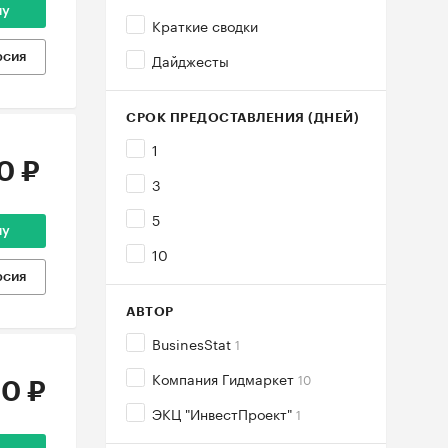
ну
Краткие сводки
Дайджесты
рсия
СРОК ПРЕДОСТАВЛЕНИЯ (ДНЕЙ)
1
0 ₽
3
5
ну
10
рсия
АВТОР
BusinesStat
1
Компания Гидмаркет
10
0 ₽
ЭКЦ "ИнвестПроект"
1