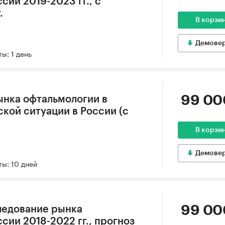
сии 2019-2023 гг., с
.
В корзи
Демове
ы: 1 день
99 00
ынка офтальмологии в
кой ситуации в России (с
В корзи
Демове
ы: 10 дней
99 00
ледование рынка
сии 2018-2022 гг., прогноз