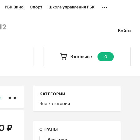
...
РБК Вино
Спорт
Школа управления РБК
БК Бизнес-среда
Дискуссионный клуб
12
Войти
оверка контрагентов
Политика
В корзине
0
КАТЕГОРИИ
е
цене
Все категории
0 ₽
СТРАНЫ
Весь мир