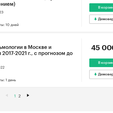
лением)
В корзи
23
Демове
ы: 10 дней
45 00
ьмологии в Москве и
2017-2021 г., с прогнозом до
В корзи
022
Демове
ы: 1 день
1
2