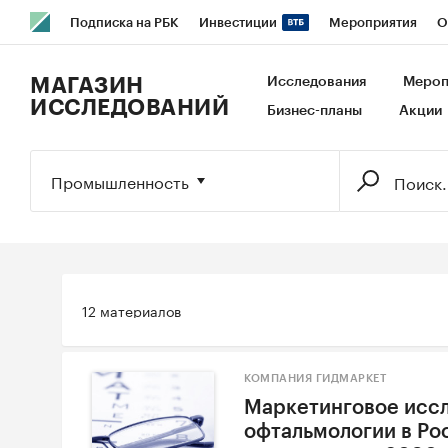
Подписка на РБК
Инвестиции
Мероприятия
О
РБК Образование
РБК Курсы
РБК Life
Тренды
В
МАГАЗИН
Исследования
Мероп
ИССЛЕДОВАНИЙ
Бизнес-планы
Акции
Исследования
Кредитные рейтинги
Франшизы
Га
Экономика
Бизнес
Технологии и медиа
Финансы
Промышленность
12 материалов
КОМПАНИЯ ГИДМАРКЕТ
Маркетинговое исс
офтальмологии в Рос