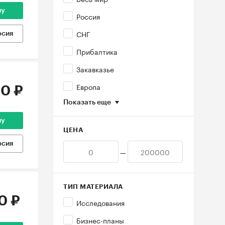
ну
Россия
СНГ
рсия
Прибалтика
Закавказье
Европа
0 ₽
Показать еще
ну
ЦЕНА
рсия
—
ТИП МАТЕРИАЛА
0 ₽
Исследования
Бизнес-планы