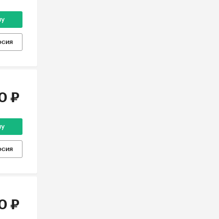
ну
рсия
0 ₽
ну
рсия
0 ₽