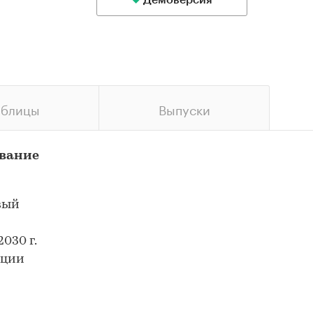
Демоверсия
аблицы
Выпуски
ование
вый
030 г.
ации