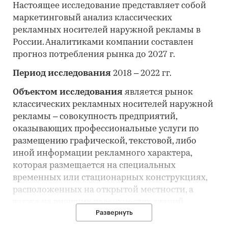
Настоящее исследование представляет собой
маркетинговый анализ классических
рекламных носителей наружной рекламы в
России. Аналитиками компании составлен
прогноз потребления рынка до 2027 г.
Период исследования
2018 – 2022 гг.
Объектом исследования
является рынок
классических рекламных носителей наружной
рекламы – совокупность предприятий,
оказывающих профессиональные услуги по
размещению графической, текстовой, либо
иной информации рекламного характера,
которая размещается на специальных
временных или стационарных конструкциях,
расположенных на открытой местности, а
также на внешних поверхностях зданий,
Развернуть
сооружений, на элементах уличного
оборудования, над проезжей частью улиц и